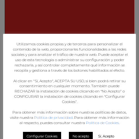
Utilizamos cookies propias y de terceros para personalizar el
contenido de la web, proporcionarles funcionalidades a las redes
sociales y para analizar el tráfico de nuestra web. Puede aceptar el
uso de esta tecnología o administrar su configuración y poder
rechazarla, y así controlar completamente qué información se
recopila y gestiona a través de los botones habilitados al efecto.
Al clicar en "Sí, Acepto", ACEPTA SU USO, si bien podrá retirar su
consentimiento en cualquier momento. También puede
RECHAZAR la instalación de cookies clicando en “No Acepto" o
CONFIGURAR la instalación de cookies clicando en “Configurar
Cookies”.
Para obtener más información sobre nuestras políticas de datos,
visite nuestra
Política de privacidad
. Para obtener más información
al respecto, puedes consultar nuestra
Política de Cookies
.
Configurar Cookies
No acepto
Sí, Acepto