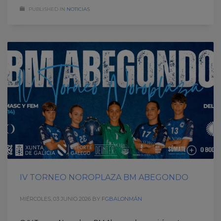
PUBLISHED IN
NOTICIAS
IV TORNEO NOROPLAZA BM ABEGONDO
MIÉRCOLES, 03 JUNIO 2026
BY
FGBALONMÁN