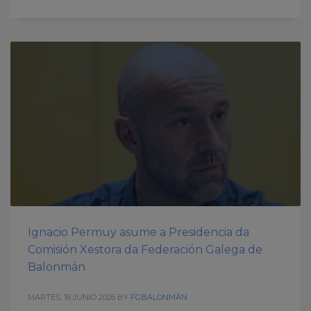
Ignacio Permuy asume a Presidencia da
Comisión Xestora da Federación Galega de
Balonmán
MARTES, 16 JUNIO 2026
BY
FGBALONMÁN