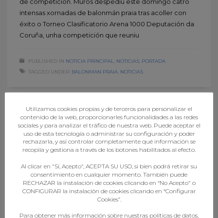
de competición. Muros despediu este domingo catro
intensas xornadas de balonmán praia tras acoller con
éxito o Torneo Clasificatorio Arena 1000 Deputación da
Coruña, unha competición que reuniu
PUBLISHED IN
NOTICIA PRINCIPAL
,
NOTICIAS
,
PORTADA
TAGGED UNDER:
BALONMAN PRAIA
,
NOTICIAS
Utilizamos cookies propias y de terceros para personalizar el
contenido de la web, proporcionarles funcionalidades a las redes
sociales y para analizar el tráfico de nuestra web. Puede aceptar el
uso de esta tecnología o administrar su configuración y poder
rechazarla, y así controlar completamente qué información se
recopila y gestiona a través de los botones habilitados al efecto.
Al clicar en "Sí, Acepto", ACEPTA SU USO, si bien podrá retirar su
consentimiento en cualquier momento. También puede
RECHAZAR la instalación de cookies clicando en “No Acepto" o
CONFIGURAR la instalación de cookies clicando en “Configurar
Cookies”.
Para obtener más información sobre nuestras políticas de datos,