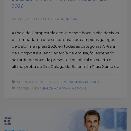
2026
JUEVES, 23 JULIO 2026
BY
FGBALONMÁN
A Praia de Compostela acolle desde hoxe a cita decisiva
da tempada, na que se coroarán os campións galegos
de balonmán praia 2026 en todas as categorías A Praia
de Compostela, en Vilagarcía de Arousa, foi escenario
na tarde de hoxe da presentación oficial da cuarta e
última proba da Xira Galega de Balonmán Praia Xunta de
PUBLISHED IN
NOTICIA PRINCIPAL
,
NOTICIAS
,
PORTADA
TAGGED UNDER:
BALONMAN PRAIA
,
NOTICIAS