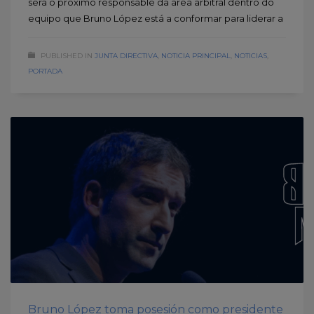
será o próximo responsable da área arbitral dentro do
equipo que Bruno López está a conformar para liderar a
PUBLISHED IN
JUNTA DIRECTIVA
,
NOTICIA PRINCIPAL
,
NOTICIAS
,
PORTADA
Bruno López toma posesión como presidente