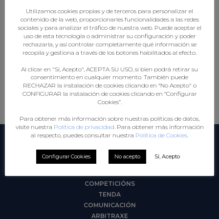
Utilizamos cookies propias y de terceros para personalizar el
contenido de la web, proporcionarles funcionalidades a las redes
sociales y para analizar el tráfico de nuestra web. Puede aceptar el
uso de esta tecnología o administrar su configuración y poder
PARTE E
PÓLIZA PISTA
PÓLIZA
rechazarla, y así controlar completamente qué información se
PROTOCOLO
PRAIA
recopila y gestiona a través de los botones habilitados al efecto.
(PISTA)
Al clicar en "Sí, Acepto", ACEPTA SU USO, si bien podrá retirar su
consentimiento en cualquier momento. También puede
RECHAZAR la instalación de cookies clicando en “No Acepto" o
CONFIGURAR la instalación de cookies clicando en “Configurar
Cookies”.
Para obtener más información sobre nuestras políticas de datos,
visite nuestra
Política de privacidad
. Para obtener más información
al respecto, puedes consultar nuestra
Política de Cookies
.
SECCIÓNS
Configurar Cookies
No acepto
Sí, Acepto
FEDERACIÓN
COMPETICIÓNS
TENDA
COMUNICACIÓN
ARBITRAXE