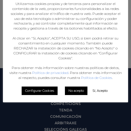
Utilizamos cookies propias y de terceros para personalizar el
2025-26
2024-25
2023-24
2026-27
contenido de la web, proporcionarles funcionalidades a las redes
sociales y para analizar el tráfico de nuestra web. Puede aceptar el
2022-23
2021-22
2019-20
uso de esta tecnología o administrar su configuración y poder
rechazarla, y así controlar completamente qué información se
2018-19
recopila y gestiona a través de los botones habilitados al efecto.
Al clicar en "Sí, Acepto", ACEPTA SU USO, si bien podrá retirar su
consentimiento en cualquier momento. También puede
RECHAZAR la instalación de cookies clicando en “No Acepto" o
CONFIGURAR la instalación de cookies clicando en “Configurar
Cookies”.
Para obtener más información sobre nuestras políticas de datos,
visite nuestra
Política de privacidad
. Para obtener más información
al respecto, puedes consultar nuestra
Política de Cookies
.
SECCIÓNS
Configurar Cookies
No acepto
Sí, Acepto
FEDERACIÓN
COMPETICIÓNS
TENDA
COMUNICACIÓN
ARBITRAXE
SELECCIÓNS GALEGAS