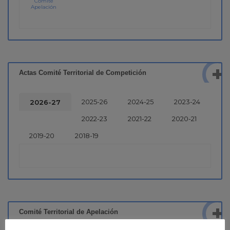
Comité
Apelación
Actas Comité Territorial de Competición
2025-26
2024-25
2023-24
2026-27
2022-23
2021-22
2020-21
2019-20
2018-19
Comité Territorial de Apelación