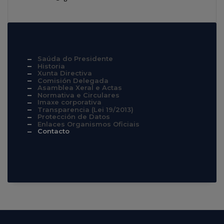
Saúda do Presidente
Historia
Xunta Directiva
Comisión Delegada
Asamblea Xeral e Actas
Normativa e Circulares
Imaxe corporativa
Transparencia (Lei 19/2013)
Protección de Datos
Enlaces Organismos Oficiais
Contacto