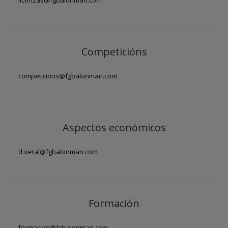
Competicións
competicions@fgbalonman.com
Aspectos económicos
d.xeral@fgbalonman.com
Formación
formacion@fgbalonman.com