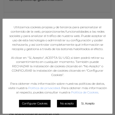
Competicións Deporte base
Utilizamos cookies propias y de terceros para personalizar el
contenido de la web, proporcionarles funcionalidades a las redes
sociales y para analizar el tráfico de nuestra web. Puede aceptar el
deportebase@fgbalonman.com
uso de esta tecnología o administrar su configuración y poder
rechazarla, y así controlar completamente qué información se
recopila y gestiona a través de los botones habilitados al efecto.
Al clicar en "Sí, Acepto", ACEPTA SU USO, si bien podrá retirar su
Tramitación Licenzas Categorías
consentimiento en cualquier momento. También puede
Deporte Base
RECHAZAR la instalación de cookies clicando en “No Acepto" o
CONFIGURAR la instalación de cookies clicando en “Configurar
Cookies”.
mutualidadexogade@fgbalonman.com
Para obtener más información sobre nuestras políticas de datos,
visite nuestra
Política de privacidad
. Para obtener más información
al respecto, puedes consultar nuestra
Política de Cookies
.
Apelación, recursos, dúbidas legais
Configurar Cookies
No acepto
Sí, Acepto
cte.apelacion@fgbalonman.com