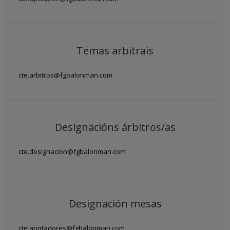
Temas arbitrais
cte.arbitros@fgbalonman.com
Designacións árbitros/as
cte.designacion@fgbalonman.com
Designación mesas
cte.anotadores@fgbalonman.com