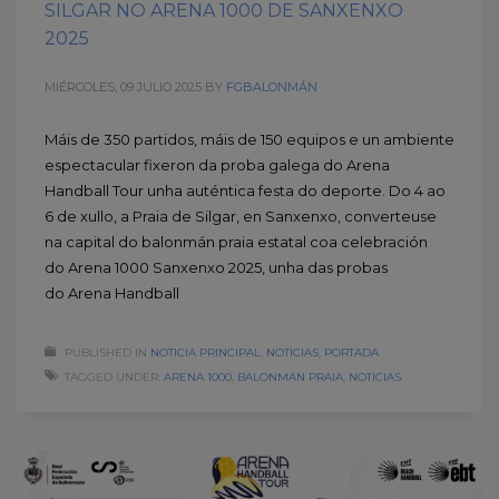
SILGAR NO ARENA 1000 DE SANXENXO
2025
MIÉRCOLES, 09 JULIO 2025
BY
FGBALONMÁN
Máis de 350 partidos, máis de 150 equipos e un ambiente
espectacular fixeron da proba galega do Arena
Handball Tour unha auténtica festa do deporte. Do 4 ao
6 de xullo, a Praia de Silgar, en Sanxenxo, converteuse
na capital do balonmán praia estatal coa celebración
do Arena 1000 Sanxenxo 2025, unha das probas
do Arena Handball
PUBLISHED IN
NOTICIA PRINCIPAL
,
NOTICIAS
,
PORTADA
TAGGED UNDER:
ARENA 1000
,
BALONMAN PRAIA
,
NOTICIAS