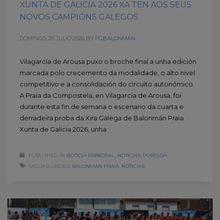
XUNTA DE GALICIA 2026 XA TEN AOS SEUS
NOVOS CAMPIÓNS GALEGOS
DOMINGO, 26 JULIO 2026
BY
FGBALONMÁN
Vilagarcía de Arousa puxo o broche final a unha edición
marcada polo crecemento da modalidade, o alto nivel
competitivo e a consolidación do circuíto autonómico.
A Praia da Compostela, en Vilagarcía de Arousa, foi
durante esta fin de semana o escenario da cuarta e
derradeira proba da Xira Galega de Balonmán Praia
Xunta de Galicia 2026, unha
PUBLISHED IN
NOTICIA PRINCIPAL
,
NOTICIAS
,
PORTADA
TAGGED UNDER:
BALONMAN PRAIA
,
NOTICIAS