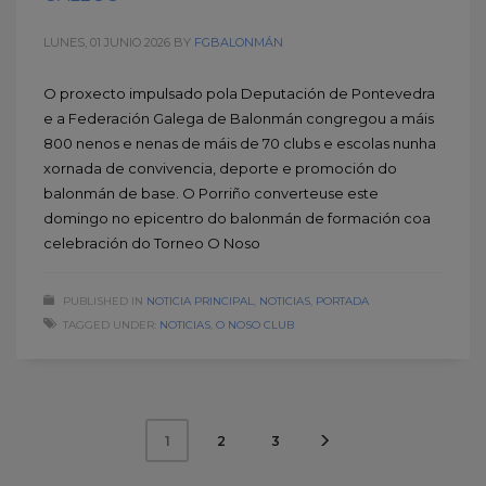
LUNES, 01 JUNIO 2026
BY
FGBALONMÁN
O proxecto impulsado pola Deputación de Pontevedra
e a Federación Galega de Balonmán congregou a máis
800 nenos e nenas de máis de 70 clubs e escolas nunha
xornada de convivencia, deporte e promoción do
balonmán de base. O Porriño converteuse este
domingo no epicentro do balonmán de formación coa
celebración do Torneo O Noso
PUBLISHED IN
NOTICIA PRINCIPAL
,
NOTICIAS
,
PORTADA
TAGGED UNDER:
NOTICIAS
,
O NOSO CLUB
2
3
1