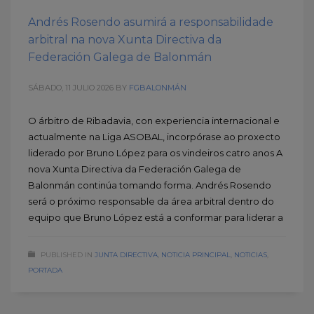
Andrés Rosendo asumirá a responsabilidade
arbitral na nova Xunta Directiva da
Federación Galega de Balonmán
SÁBADO, 11 JULIO 2026
BY
FGBALONMÁN
O árbitro de Ribadavia, con experiencia internacional e
actualmente na Liga ASOBAL, incorpórase ao proxecto
liderado por Bruno López para os vindeiros catro anos A
nova Xunta Directiva da Federación Galega de
Balonmán continúa tomando forma. Andrés Rosendo
será o próximo responsable da área arbitral dentro do
equipo que Bruno López está a conformar para liderar a
PUBLISHED IN
JUNTA DIRECTIVA
,
NOTICIA PRINCIPAL
,
NOTICIAS
,
PORTADA