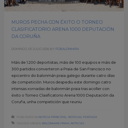
MUROS PECHA CON ÉXITO O TORNEO
CLASIFICATORIO ARENA 1000 DEPUTACIÓN
DA CORUÑA
DOMINGO, 05 JULIO 2026
BY
FGBALONMÁN
Máis de 1.200 deportistas, máis de 100 equipos e máis de
300 partidos converteron a Praia de San Francisco no
epicentro do balonmán praia galego durante catro días
de competición. Muros despediu este domingo catro
intensas xornadas de balonmán praia tras acoller con
éxito o Torneo Clasificatorio Arena 1000 Deputación da
Coruña, unha competición que reuniu
PUBLISHED IN
NOTICIA PRINCIPAL
,
NOTICIAS
,
PORTADA
TAGGED UNDER:
BALONMAN PRAIA
,
NOTICIAS