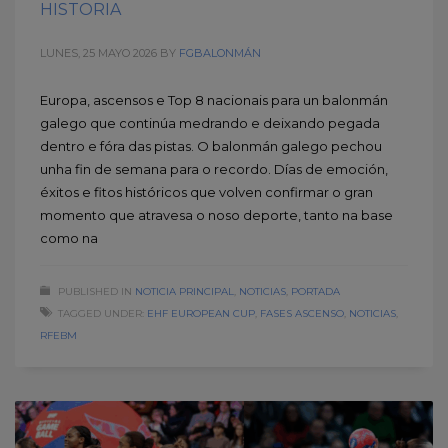
HISTORIA
LUNES, 25 MAYO 2026
BY
FGBALONMÁN
Europa, ascensos e Top 8 nacionais para un balonmán
galego que continúa medrando e deixando pegada
dentro e fóra das pistas. O balonmán galego pechou
unha fin de semana para o recordo. Días de emoción,
éxitos e fitos históricos que volven confirmar o gran
momento que atravesa o noso deporte, tanto na base
como na
PUBLISHED IN
NOTICIA PRINCIPAL
,
NOTICIAS
,
PORTADA
TAGGED UNDER:
EHF EUROPEAN CUP
,
FASES ASCENSO
,
NOTICIAS
,
RFEBM