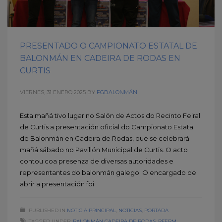
PRESENTADO O CAMPIONATO ESTATAL DE
BALONMÁN EN CADEIRA DE RODAS EN
CURTIS
VIERNES, 31 ENERO 2025
BY
FGBALONMÁN
Esta mañá tivo lugar no Salón de Actos do Recinto Feiral
de Curtis a presentación oficial do Campionato Estatal
de Balonmán en Cadeira de Rodas, que se celebrará
mañá sábado no Pavillón Municipal de Curtis. O acto
contou coa presenza de diversas autoridades e
representantes do balonmán galego. O encargado de
abrir a presentación foi
PUBLISHED IN
NOTICIA PRINCIPAL
,
NOTICIAS
,
PORTADA
TAGGED UNDER:
BALONMÁN CADEIRA DE RODAS
,
RFEBM