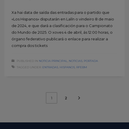
Xa hai data de saída das entradas para o partido que
«Los Hispanos» disputarán en Lalín o vindeiro 8 de maio
de 2024, e que dará a clasificación para o Campionato
do Mundo de 2025. O xoves 4 de abril, ás 12:00 horas, o
órgano federativo publicará o enlace para realizar a
compra dos tickets
PUBLISHED IN
NOTICIA PRINCIPAL
,
NOTICIAS
,
PORTADA
TAGGED UNDER:
ENTRADAS
,
HISPANOS
,
RFEBM
2
1