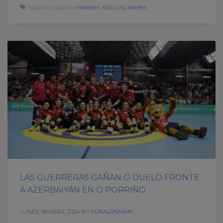
TAGGED UNDER:
HISPANOS
,
NOTICIAS
,
RFEBM
LAS GUERRERAS GAÑAN O DUELO FRONTE
A AZERBAIYÁN EN O PORRIÑO
LUNES, 08 ABRIL 2024
BY
FGBALONMÁN