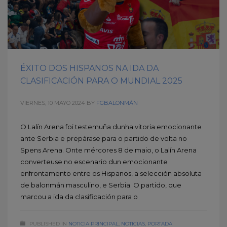
ÉXITO DOS HISPANOS NA IDA DA
CLASIFICACIÓN PARA O MUNDIAL 2025
VIERNES, 10 MAYO 2024
BY
FGBALONMÁN
O Lalín Arena foi testemuña dunha vitoria emocionante
ante Serbia e prepárase para o partido de volta no
Spens Arena. Onte mércores 8 de maio, o Lalín Arena
converteuse no escenario dun emocionante
enfrontamento entre os Hispanos, a selección absoluta
de balonmán masculino, e Serbia. O partido, que
marcou a ida da clasificación para o
PUBLISHED IN
NOTICIA PRINCIPAL
,
NOTICIAS
,
PORTADA