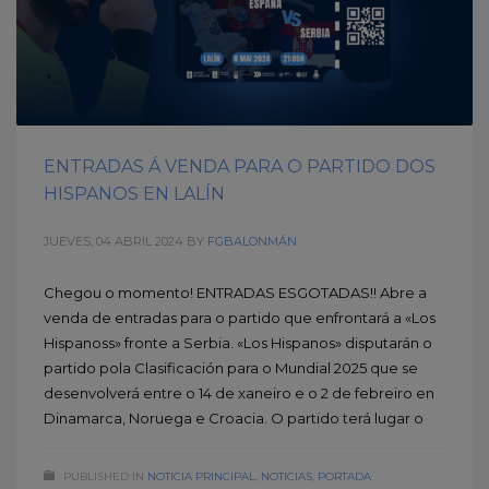
ENTRADAS Á VENDA PARA O PARTIDO DOS
HISPANOS EN LALÍN
JUEVES, 04 ABRIL 2024
BY
FGBALONMÁN
Chegou o momento! ENTRADAS ESGOTADAS!! Abre a
venda de entradas para o partido que enfrontará a «Los
Hispanoss» fronte a Serbia. «Los Hispanos» disputarán o
partido pola Clasificación para o Mundial 2025 que se
desenvolverá entre o 14 de xaneiro e o 2 de febreiro en
Dinamarca, Noruega e Croacia. O partido terá lugar o
PUBLISHED IN
NOTICIA PRINCIPAL
,
NOTICIAS
,
PORTADA