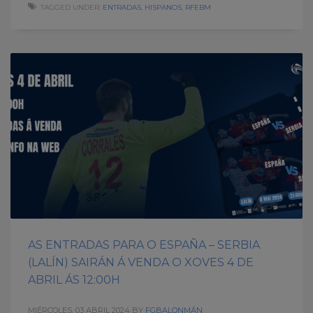
TAGGED UNDER:
ENTRADAS
,
HISPANOS
,
RFEBM
AS ENTRADAS PARA O ESPAÑA – SERBIA
(LALÍN) SAIRÁN Á VENDA O XOVES 4 DE
ABRIL ÁS 12:00H
MIÉRCOLES, 03 ABRIL 2024
BY
FGBALONMÁN