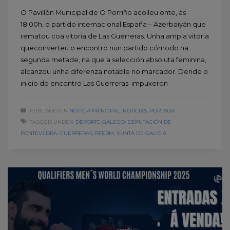
O Pavillón Municipal de O Porriño acolleu onte, ás
18:00h, o partido internacional España – Azerbaiyán que
rematou coa vitoria de Las Guerreras. Unha ampla vitoria
queconverteu o encontro nun partido cómodo na
segunda metade, na que a selección absoluta feminina,
alcanzou unha diferenza notable no marcador. Dende o
inicio do encontro Las Guerreras impuxeron
PUBLISHED IN
NOTICIA PRINCIPAL
,
NOTICIAS
,
PORTADA
TAGGED UNDER:
DEPORTE GALEGO
,
DEPUTACIÓN DE
PONTEVEDRA
,
GUERRERAS
,
RFEBM
,
XUNTA DE GALICIA