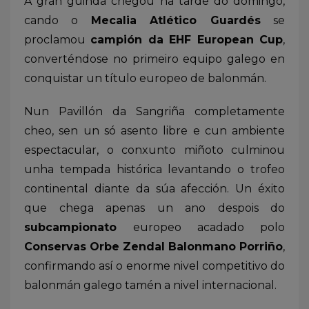
A gran guinda chegou na tarde do domingo,
cando o
Mecalia Atlético Guardés
se
proclamou
campión da EHF European Cup
,
converténdose no primeiro equipo galego en
conquistar un título europeo de balonmán.
Nun Pavillón da Sangriña completamente
cheo, sen un só asento libre e cun ambiente
espectacular, o conxunto miñoto culminou
unha tempada histórica levantando o trofeo
continental diante da súa afección. Un éxito
que chega apenas un ano despois do
subcampionato
europeo acadado polo
Conservas Orbe Zendal Balonmano Porriño
,
confirmando así o enorme nivel competitivo do
balonmán galego tamén a nivel internacional.