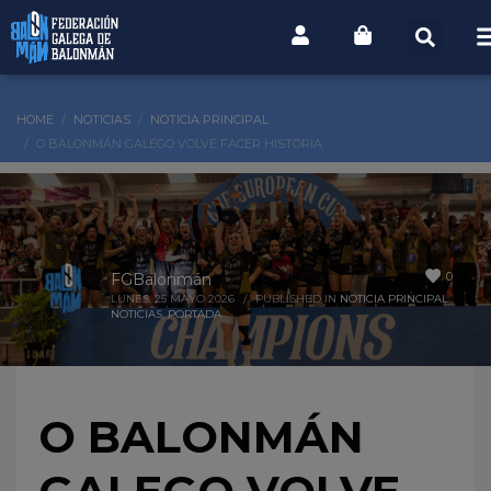
HOME
NOTICIAS
NOTICIA PRINCIPAL
O BALONMÁN GALEGO VOLVE FACER HISTORIA
0
FGBalonmán
LUNES, 25 MAYO 2026
/
PUBLISHED IN
NOTICIA PRINCIPAL
,
NOTICIAS
,
PORTADA
O BALONMÁN