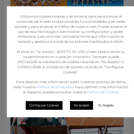
Utilizamos cookies propias y de terceros para personalizar el
contenido de la web, proporcionarles funcionalidades a las redes
sociales y para analizar el tráfico de nuestra web. Puede aceptar el
uso de esta tecnología o administrar su configuración y poder
rechazarla, y así controlar completamente qué información se
recopila y gestiona a través de los botones habilitados al efecto.
Al clicar en "Sí, Acepto", ACEPTA SU USO, si bien podrá retirar su
consentimiento en cualquier momento. También puede
RECHAZAR la instalación de cookies clicando en “No Acepto" o
CONFIGURAR la instalación de cookies clicando en “Configurar
Cookies”.
Para obtener más información sobre nuestras políticas de datos,
visite nuestra
Política de privacidad
. Para obtener más información
al respecto, puedes consultar nuestra
Política de Cookies
.
Configurar Cookies
No acepto
Sí, Acepto