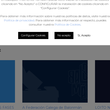
convocatoria
clicando en “No Acepto" o CONFIGURAR la instalación de cookies clicando en
“Configurar Cookies”.
Para obtener más información sobre nuestras políticas de datos, visite nuestra
Política de privacidad
. Para obtener más información al respecto, puedes
consultar nuestra
Política de Cookies
.
Configurar Cookies
No acepto
Sí, Acepto
t
S FASES
A Federación Galega de Balonmán
LOITO 