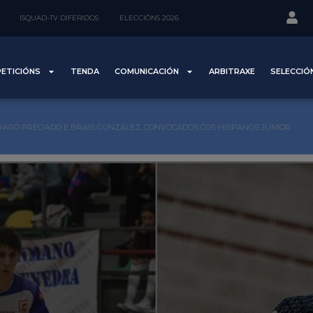
ISQUAD-TV DIFERIDOS
ELECCIÓNS 2026
ETICIÓNS
TENDA
COMUNICACIÓN
ARBITRAXE
SELECCIÓ
VARO PRECIADO E BRAIS GONZÁLEZ, CONVOCADOS COS HISPANOS JÚNIOR