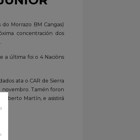
cos do Morrazo BM Cangas)
óxima concentración dos
.
e a última foi o 4 Nacións
dados ata o CAR de Sierra
 de novembro. Tamén foron
lberto Martín, e asistirá
co
o