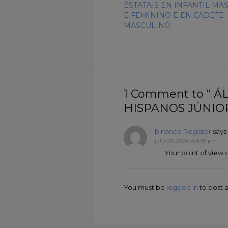
ESTATAIS EN INFANTIL MA
E FEMININO E EN CADETE
MASCULINO
1 Comment to “ 
HISPANOS JÚNIO
binance Register
says 
julio 26, 2024 at 8:58 pm
Your point of view 
You must be
logged in
to post