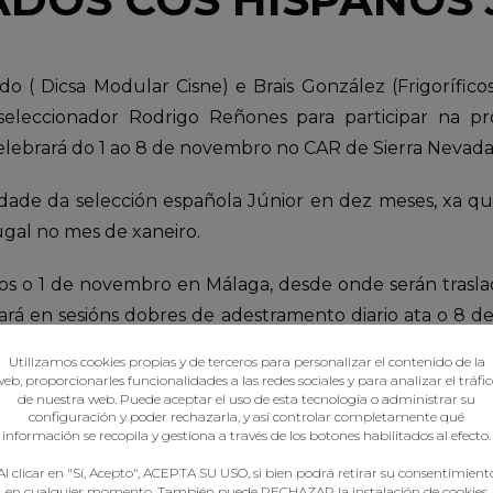
do ( Dicsa Modular Cisne) e Brais González (Frigorífi
seleccionador Rodrigo Reñones para participar na pr
celebrará do 1 ao 8 de novembro no CAR de Sierra Nevada
vidade da selección española Júnior en dez meses, xa qu
gal no mes de xaneiro.
os o 1 de novembro en Málaga, desde onde serán trasla
ará en sesións dobres de adestramento diario ata o 8
tración os xogadores do BM Cangas Dani Fernández e A
Utilizamos cookies propias y de terceros para personalizar el contenido de la
dor, Nacho Moyano, adestrador do BM Cangas.
eb, proporcionarles funcionalidades a las redes sociales y para analizar el tráfi
de nuestra web. Puede aceptar el uso de esta tecnología o administrar su
configuración y poder rechazarla, y así controlar completamente qué
 a convocatoria e o plan de traballo.
información se recopila y gestiona a través de los botones habilitados al efecto.
Al clicar en "Sí, Acepto", ACEPTA SU USO, si bien podrá retirar su consentimient
en cualquier momento. También puede RECHAZAR la instalación de cookies