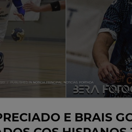
020
/
PUBLISHED IN
NOTICIA PRINCIPAL
,
NOTICIAS
,
PORTADA
RECIADO E BRAIS G
DOS COS HISPANOS 