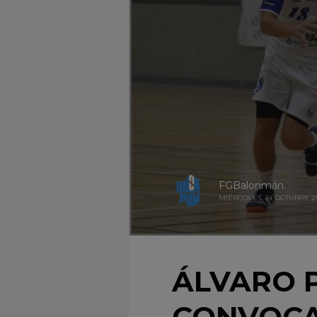
FGBalonmán
MIÉRCOLES, 14 OCTUBRE 2
ÁLVARO P
CONVOCA