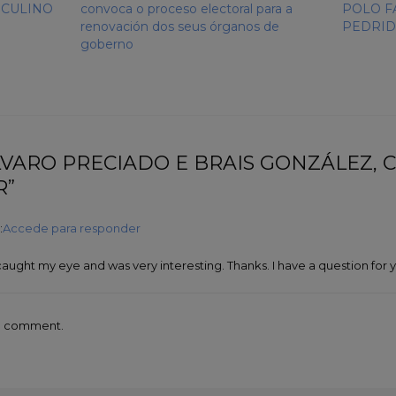
SCULINO
convoca o proceso electoral para a
POLO F
renovación dos seus órganos de
PEDRI
goberno
ÁLVARO PRECIADO E BRAIS GONZÁLEZ,
R”
:
Accede para responder
caught my eye and was very interesting. Thanks. I have a question for 
 a comment.