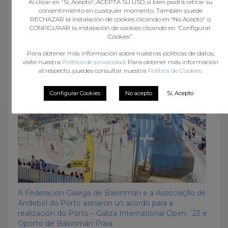
Al clicar en "Sí, Acepto", ACEPTA SU USO, si bien podrá retirar su
consentimiento en cualquier momento. También puede
RECHAZAR la instalación de cookies clicando en “No Acepto" o
CONFIGURAR la instalación de cookies clicando en “Configurar
Cookies”.
Pase e Vai (capítulo 8)
Para obtener más información sobre nuestras políticas de datos,
visite nuestra
Política de privacidad
. Para obtener más información
al respecto, puedes consultar nuestra
Política de Cookies
.
Configurar Cookies
No acepto
Sí, Acepto
A Federación Galega de Balonmán e a Associação de
Andebol do Porto asinaron un acordo para a
realización do Porto – Galiza International Open ´23 e
Oporto de Balonmán Praia.