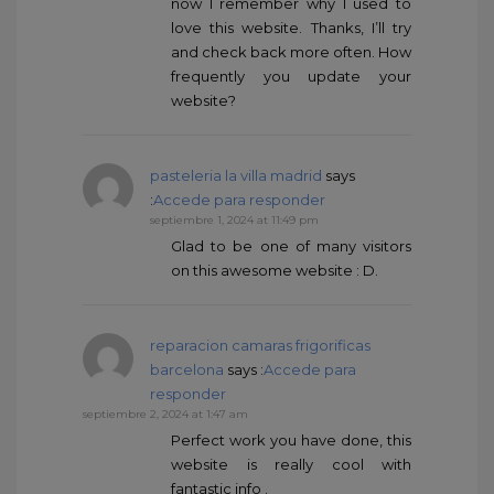
now I remember why I used to
love this website. Thanks, I’ll try
and check back more often. How
frequently you update your
website?
pasteleria la villa madrid
says
:
Accede para responder
septiembre 1, 2024 at 11:49 pm
Glad to be one of many visitors
on this awesome website : D.
reparacion camaras frigorificas
barcelona
says :
Accede para
responder
septiembre 2, 2024 at 1:47 am
Perfect work you have done, this
website is really cool with
fantastic info .