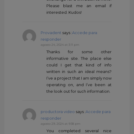
Please blast me an email if
interested. Kudos!
Provadent
says :
Accede para
responder
agosto 24, 2024 at 3:11 pm
Thanks for some other
informative site. The place else
could I get that kind of info
written in such an ideal means?
I’ve a project that I am simply now
operating on, and I’ve been at
the look out for such information.
productora video
says :
Accede para
responder
agosto 29, 2024 at 9:38 pm
You completed several nice