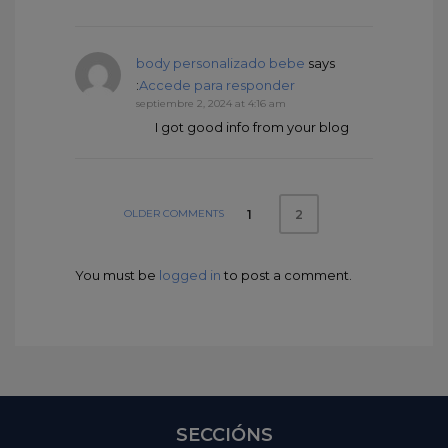
body personalizado bebe
says
:
Accede para responder
septiembre 2, 2024 at 4:16 am
I got good info from your blog
OLDER COMMENTS
1
2
You must be
logged in
to post a comment.
SECCIÓNS