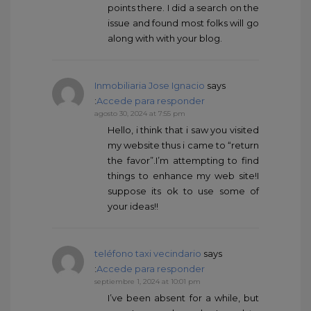
points there. I did a search on the
issue and found most folks will go
along with with your blog.
Inmobiliaria Jose Ignacio
says
:
Accede para responder
agosto 30, 2024 at 7:55 pm
Hello, i think that i saw you visited
my website thus i came to “return
the favor”.I’m attempting to find
things to enhance my web site!I
suppose its ok to use some of
your ideas!!
teléfono taxi vecindario
says
:
Accede para responder
septiembre 1, 2024 at 10:01 pm
I’ve been absent for a while, but