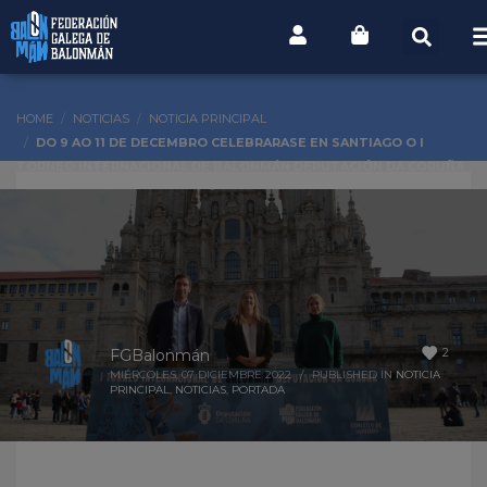
HOME
NOTICIAS
NOTICIA PRINCIPAL
DO 9 AO 11 DE DECEMBRO CELEBRARASE EN SANTIAGO O I
TORNEO INTERNACIONAL DE BALONMÁN DEPUTACIÓN DA CORUÑA
2
FGBalonmán
MIÉRCOLES, 07 DICIEMBRE 2022
/
PUBLISHED IN
NOTICIA
PRINCIPAL
,
NOTICIAS
,
PORTADA