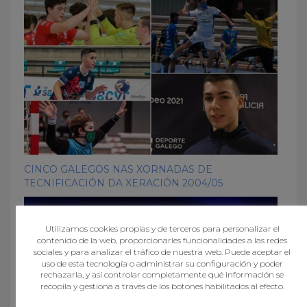
CINCO GALEGOS NAS XORNADAS DE
TECNIFICACIÓN DA XERACIÓN 2004/05
Utilizamos cookies propias y de terceros para personalizar el
contenido de la web, proporcionarles funcionalidades a las redes
sociales y para analizar el tráfico de nuestra web. Puede aceptar el
uso de esta tecnología o administrar su configuración y poder
rechazarla, y así controlar completamente qué información se
recopila y gestiona a través de los botones habilitados al efecto.