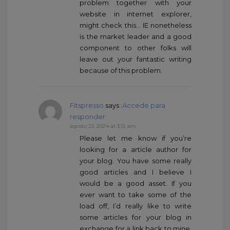
problem together with your
website in internet explorer,
might check this… IE nonetheless
is the market leader and a good
component to other folks will
leave out your fantastic writing
because of this problem.
Fitspresso
says :
Accede para
responder
agosto 23, 2024 at 3:12 am
Please let me know if you’re
looking for a article author for
your blog. You have some really
good articles and I believe I
would be a good asset. If you
ever want to take some of the
load off, I’d really like to write
some articles for your blog in
exchange for a link back to mine.