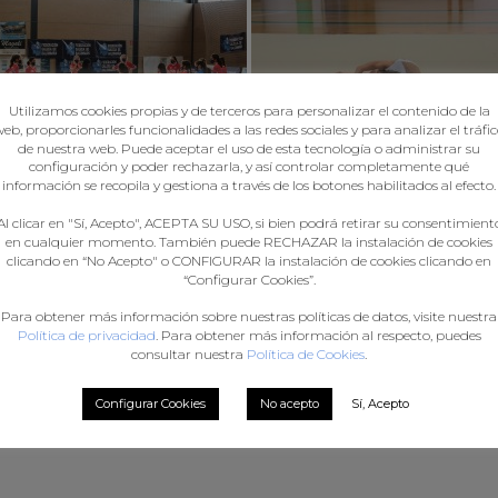
Utilizamos cookies propias y de terceros para personalizar el contenido de la
eb, proporcionarles funcionalidades a las redes sociales y para analizar el tráfi
de nuestra web. Puede aceptar el uso de esta tecnología o administrar su
configuración y poder rechazarla, y así controlar completamente qué
información se recopila y gestiona a través de los botones habilitados al efecto.
Al clicar en "Sí, Acepto", ACEPTA SU USO, si bien podrá retirar su consentimient
en cualquier momento. También puede RECHAZAR la instalación de cookies
clicando en “No Acepto" o CONFIGURAR la instalación de cookies clicando en
“Configurar Cookies”.
Para obtener más información sobre nuestras políticas de datos, visite nuestra
Política de privacidad
. Para obtener más información al respecto, puedes
consultar nuestra
Política de Cookies
.
◄
1
...
8
9
Configurar Cookies
No acepto
Sí, Acepto