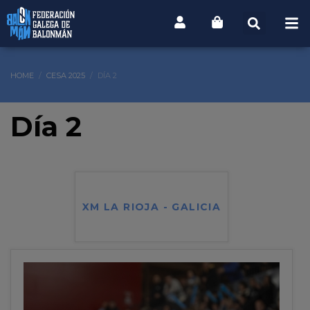
HOME
CESA 2025
DÍA 2
Día 2
XM LA RIOJA - GALICIA