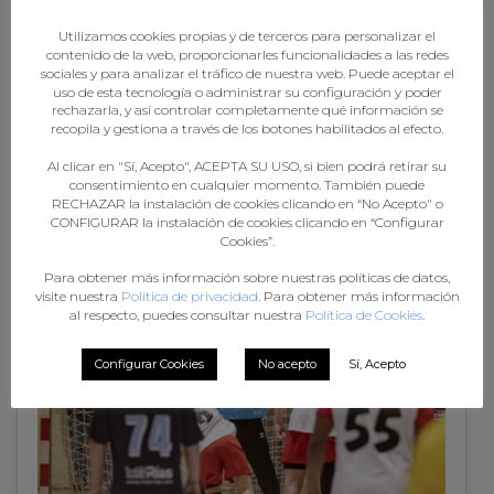
Utilizamos cookies propias y de terceros para personalizar el
contenido de la web, proporcionarles funcionalidades a las redes
sociales y para analizar el tráfico de nuestra web. Puede aceptar el
uso de esta tecnología o administrar su configuración y poder
rechazarla, y así controlar completamente qué información se
recopila y gestiona a través de los botones habilitados al efecto.
Al clicar en "Sí, Acepto", ACEPTA SU USO, si bien podrá retirar su
consentimiento en cualquier momento. También puede
RECHAZAR la instalación de cookies clicando en “No Acepto" o
CONFIGURAR la instalación de cookies clicando en “Configurar
Cookies”.
XF CASTELA A MANCHA - GALICIA
Para obtener más información sobre nuestras políticas de datos,
visite nuestra
Política de privacidad
. Para obtener más información
al respecto, puedes consultar nuestra
Política de Cookies
.
Configurar Cookies
No acepto
Sí, Acepto