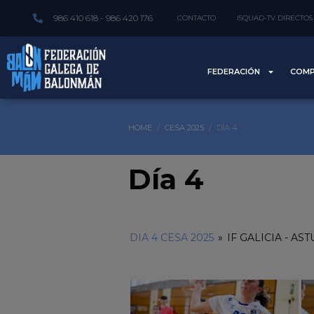
986 410 618 - 986 420 176
CONTACTO
ISQUAD-TV DIRECTOS
FEDERACIÓN
COMP
HOME
CESA 2025
DÍA 4
Día 4
DIA 4 CESA 2025
»
IF GALICIA - AS