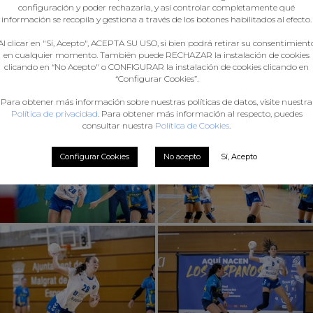
configuración y poder rechazarla, y así controlar completamente qué
información se recopila y gestiona a través de los botones habilitados al efecto.
Al clicar en "Sí, Acepto", ACEPTA SU USO, si bien podrá retirar su consentimient
en cualquier momento. También puede RECHAZAR la instalación de cookies
clicando en “No Acepto" o CONFIGURAR la instalación de cookies clicando en
“Configurar Cookies”.
Para obtener más información sobre nuestras políticas de datos, visite nuestra
Política de privacidad
. Para obtener más información al respecto, puedes
consultar nuestra
Política de Cookies
.
Configurar Cookies
No acepto
Sí, Acepto