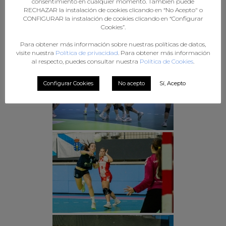
consentimiento en cualquier momento. También puede
RECHAZAR la instalación de cookies clicando en “No Acepto" o
CONFIGURAR la instalación de cookies clicando en “Configurar
Cookies”.
Para obtener más información sobre nuestras políticas de datos,
visite nuestra
Política de privacidad
. Para obtener más información
al respecto, puedes consultar nuestra
Política de Cookies
.
Configurar Cookies
No acepto
Sí, Acepto