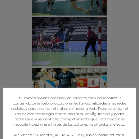
Utilizamos cookies propias y de terceros para personalizar el
contenido de la web, proporcionarles funcionalidades a las redes
sociales y para analizar el tráfico de nuestra web. Puede aceptar el
uso de esta tecnología o administrar su configuración y poder
rechazarla, y así controlar completamente qué información se
recopila y gestiona a través de los botones habilitados al efecto.
Al clicar en "Sí, Acepto", ACEPTA SU USO, si bien podrá retirar su