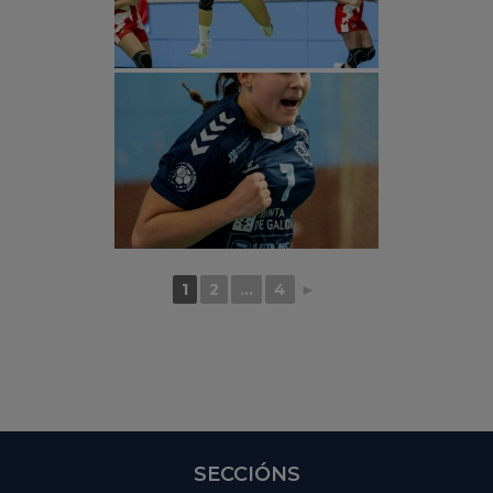
1
2
...
4
►
SECCIÓNS