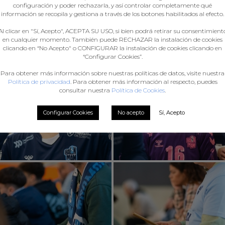
configuración y poder rechazarla, y así controlar completamente qué
información se recopila y gestiona a través de los botones habilitados al efecto.
Al clicar en "Sí, Acepto", ACEPTA SU USO, si bien podrá retirar su consentimient
en cualquier momento. También puede RECHAZAR la instalación de cookies
clicando en “No Acepto" o CONFIGURAR la instalación de cookies clicando en
“Configurar Cookies”.
Para obtener más información sobre nuestras políticas de datos, visite nuestra
Política de privacidad
. Para obtener más información al respecto, puedes
consultar nuestra
Política de Cookies
.
Configurar Cookies
No acepto
Sí, Acepto