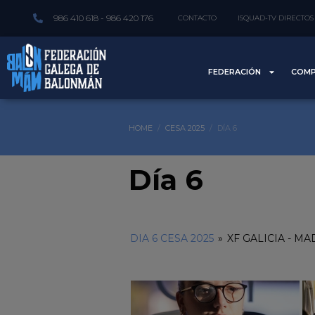
986 410 618 - 986 420 176
CONTACTO
ISQUAD-TV DIRECTOS
FEDERACIÓN
COMP
HOME
CESA 2025
DÍA 6
Día 6
DIA 6 CESA 2025
»
XF GALICIA - M