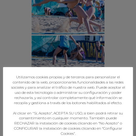
Utilizamos cookies propias y de terceros para personalizar el
contenido de la web, proporcionarles funcionalidades a las redes
sociales y para analizar el tráfico de nuestra web. Puede aceptar el
uso de esta tecnología o administrar su configuración y poder
rechazarla, y así controlar completamente qué información se
recopila y gestiona a través de los botones habilitados al efecto.
Al clicar en "Sí, Acepto", ACEPTA SU USO, si bien podrá retirar su
consentimiento en cualquier momento. También puede
RECHAZAR la instalación de cookies clicando en “No Acepto" o
CONFIGURAR la instalación de cookies clicando en “Configurar
Cookies”.