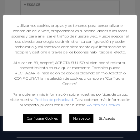
MESSAGE
Utilizamos cookies propias y de terceros para personalizar el
contenido de la web, proporcionarles funcionalidades a las redes
sociales y para analizar el tráfico de nuestra web. Puede aceptar el
uso de esta tecnología o administrar su configuración y poder
rechazarla, y así controlar completamente qué información se
recopila y gestiona a través de los botones habilitados al efecto.
Al clicar en "Sí, Acepto", ACEPTA SU USO, si bien podrá retirar su
Send message
consentimiento en cualquier momento. También puede
RECHAZAR la instalación de cookies clicando en “No Acepto" o
CONFIGURAR la instalación de cookies clicando en “Configurar
Cookies”.
Para obtener más información sobre nuestras políticas de datos,
visite nuestra
Política de privacidad
. Para obtener más información
al respecto, puedes consultar nuestra
Política de Cookies
.
Configurar Cookies
No acepto
Sí, Acepto
SECCIÓNS