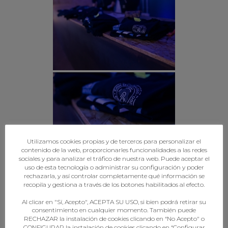
Utilizamos cookies propias y de terceros para personalizar el
contenido de la web, proporcionarles funcionalidades a las redes
sociales y para analizar el tráfico de nuestra web. Puede aceptar el
uso de esta tecnología o administrar su configuración y poder
rechazarla, y así controlar completamente qué información se
recopila y gestiona a través de los botones habilitados al efecto.
Al clicar en "Sí, Acepto", ACEPTA SU USO, si bien podrá retirar su
consentimiento en cualquier momento. También puede
RECHAZAR la instalación de cookies clicando en “No Acepto" o
CONFIGURAR la instalación de cookies clicando en “Configurar