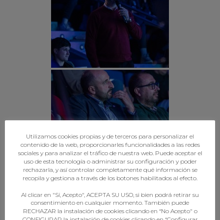
Utilizamos cookies propias y de terceros para personalizar el
contenido de la web, proporcionarles funcionalidades a las redes
sociales y para analizar el tráfico de nuestra web. Puede aceptar el
uso de esta tecnología o administrar su configuración y poder
rechazarla, y así controlar completamente qué información se
recopila y gestiona a través de los botones habilitados al efecto.
Al clicar en "Sí, Acepto", ACEPTA SU USO, si bien podrá retirar su
consentimiento en cualquier momento. También puede
RECHAZAR la instalación de cookies clicando en “No Acepto" o
CONFIGURAR la instalación de cookies clicando en “Configurar