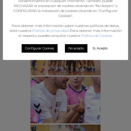
consentimiento en cualquier momento. También puede
RECHAZAR la instalación de cookies clicando en “No Acepto" o
CONFIGURAR la instalación de cookies clicando en “Configurar
Cookies”.
Para obtener más información sobre nuestras políticas de datos,
visite nuestra
Política de privacidad
. Para obtener más información
al respecto, puedes consultar nuestra
Política de Cookies
.
Configurar Cookies
No acepto
Sí, Acepto