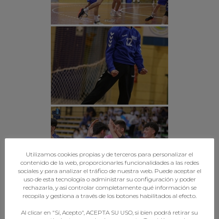
Utilizamos cookies propias y de terceros para personalizar el
contenido de la web, proporcionarles funcionalidades a las redes
sociales y para analizar el tráfico de nuestra web. Puede aceptar el
uso de esta tecnología o administrar su configuración y poder
rechazarla, y así controlar completamente qué información se
recopila y gestiona a través de los botones habilitados al efecto.
Al clicar en "Sí, Acepto", ACEPTA SU USO, si bien podrá retirar su