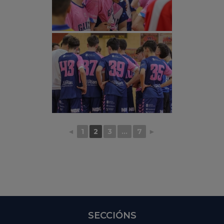
◄
1
2
3
...
7
►
SECCIÓNS