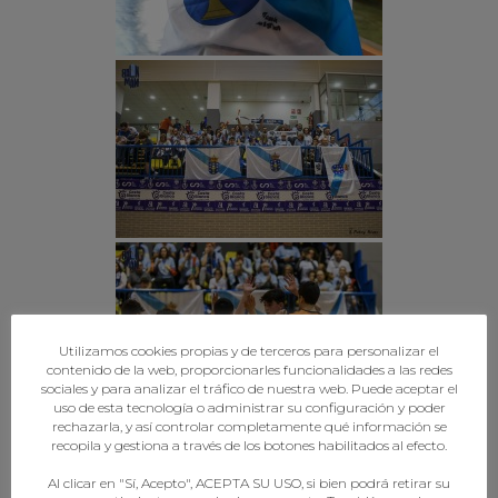
Utilizamos cookies propias y de terceros para personalizar el
contenido de la web, proporcionarles funcionalidades a las redes
sociales y para analizar el tráfico de nuestra web. Puede aceptar el
uso de esta tecnología o administrar su configuración y poder
rechazarla, y así controlar completamente qué información se
recopila y gestiona a través de los botones habilitados al efecto.
Al clicar en "Sí, Acepto", ACEPTA SU USO, si bien podrá retirar su