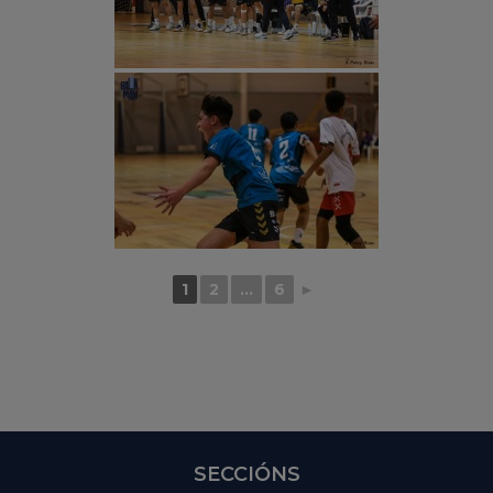
1
2
...
6
►
SECCIÓNS