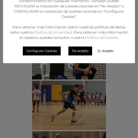
consentimiento en cualquier momento. También puede
RECHAZAR la instalación de cookies clicando en “No Acepto" o
CONFIGURAR la instalación de cookies clicando en “Configurar
Cookies”.
Para obtener más información sobre nuestras políticas de datos,
visite nuestra
Política de privacidad
. Para obtener más información
al respecto, puedes consultar nuestra
Política de Cookies
.
Configurar Cookies
No acepto
Sí, Acepto