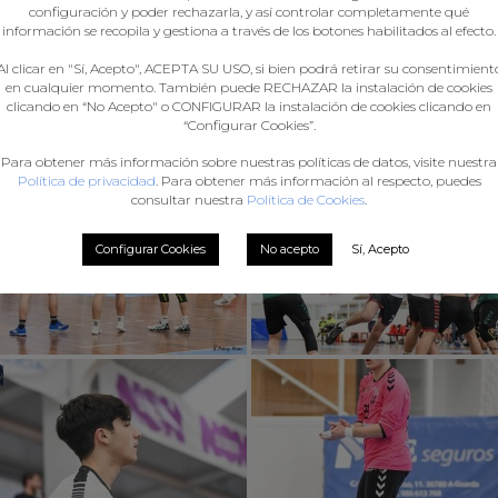
configuración y poder rechazarla, y así controlar completamente qué
información se recopila y gestiona a través de los botones habilitados al efecto.
Al clicar en "Sí, Acepto", ACEPTA SU USO, si bien podrá retirar su consentimient
en cualquier momento. También puede RECHAZAR la instalación de cookies
clicando en “No Acepto" o CONFIGURAR la instalación de cookies clicando en
“Configurar Cookies”.
Para obtener más información sobre nuestras políticas de datos, visite nuestra
Política de privacidad
. Para obtener más información al respecto, puedes
consultar nuestra
Política de Cookies
.
Configurar Cookies
No acepto
Sí, Acepto