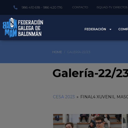
986 410 618 - 986 420 176
CONTACTO
ISQUAD-TV DIRECTOS
FEDERACIÓN
COMP
HOME
GALERÍA-22/23
Galería-22/2
CESA 2023
»
FINAL4 XUVENIL MASC-