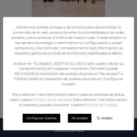
Utilizamos cookies propias y de terceros para personalizar el
contenido de la web, proporcionarles funcionalidades a las redes
sociales y para analizar el tráfico de nuestra web. Puede aceptar el
uso de esta tecnología o administrar su configuración y poder
rechazarla, y así controlar completamente qué información se
recopila y gestiona a través de los botones habilitados al efecto.
Al clicar en "Sí, Acepto", ACEPTA SU USO, si bien podrá retirar su
consentimiento en cualquier momento. También puede
RECHAZAR la instalación de cookies clicando en “No Acepto" o
◄
1
...
6
7
CONFIGURAR la instalación de cookies clicando en “Configurar
Cookies”.
Para obtener más información sobre nuestras políticas de datos,
visite nuestra
Política de privacidad
. Para obtener más información
al respecto, puedes consultar nuestra
Política de Cookies
.
Configurar Cookies
No acepto
Sí, Acepto
SECCIÓNS