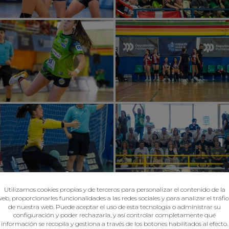
Utilizamos cookies propias y de terceros para personalizar el contenido de la
eb, proporcionarles funcionalidades a las redes sociales y para analizar el tráfi
de nuestra web. Puede aceptar el uso de esta tecnología o administrar su
configuración y poder rechazarla, y así controlar completamente qué
información se recopila y gestiona a través de los botones habilitados al efecto.