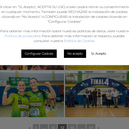
Al clicar en "Sí, Acepto", ACEPTA SU USO, si bien podrá retirar su consentimient
en cualquier momento. También puede RECHAZAR la instalación de cookies
clicando en “No Acepto" o CONFIGURAR la instalación de cookies clicando en
“Configurar Cookies”.
Para obtener más información sobre nuestras políticas de datos, visite nuestra
Política de privacidad
. Para obtener más información al respecto, puedes
consultar nuestra
Política de Cookies
.
Configurar Cookies
No acepto
Sí, Acepto
◄
1
...
11
12
13
...
21
►