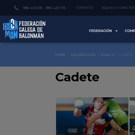
986 410 618 - 986 420 176
CONTACTO
ISQUAD-TV DIRECTOS
FEDERACIÓN
COMP
HOME
GALERÍA 24/25
FINAL 4
CADETE
Cadete