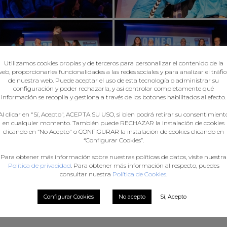
Utilizamos cookies propias y de terceros para personalizar el contenido de la
eb, proporcionarles funcionalidades a las redes sociales y para analizar el tráfi
de nuestra web. Puede aceptar el uso de esta tecnología o administrar su
configuración y poder rechazarla, y así controlar completamente qué
información se recopila y gestiona a través de los botones habilitados al efecto.
Al clicar en "Sí, Acepto", ACEPTA SU USO, si bien podrá retirar su consentimient
en cualquier momento. También puede RECHAZAR la instalación de cookies
clicando en “No Acepto" o CONFIGURAR la instalación de cookies clicando en
“Configurar Cookies”.
Para obtener más información sobre nuestras políticas de datos, visite nuestra
Política de privacidad
. Para obtener más información al respecto, puedes
consultar nuestra
Política de Cookies
.
Configurar Cookies
No acepto
Sí, Acepto
◄
1
2