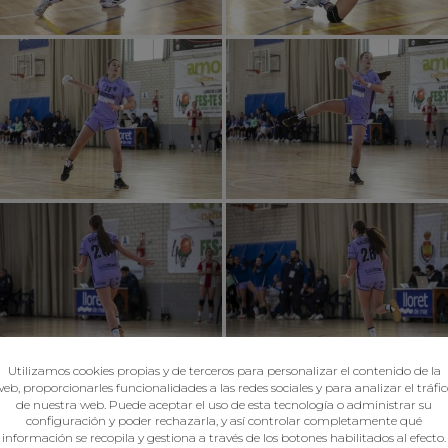
Utilizamos cookies propias y de terceros para personalizar el contenido de la
eb, proporcionarles funcionalidades a las redes sociales y para analizar el tráfi
de nuestra web. Puede aceptar el uso de esta tecnología o administrar su
configuración y poder rechazarla, y así controlar completamente qué
información se recopila y gestiona a través de los botones habilitados al efecto.