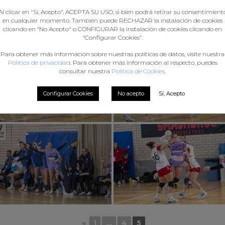
Al clicar en "Sí, Acepto", ACEPTA SU USO, si bien podrá retirar su consentimient
en cualquier momento. También puede RECHAZAR la instalación de cookies
clicando en “No Acepto" o CONFIGURAR la instalación de cookies clicando en
“Configurar Cookies”.
Para obtener más información sobre nuestras políticas de datos, visite nuestra
Política de privacidad
. Para obtener más información al respecto, puedes
consultar nuestra
Política de Cookies
.
Configurar Cookies
No acepto
Sí, Acepto
◄
1
...
4
5