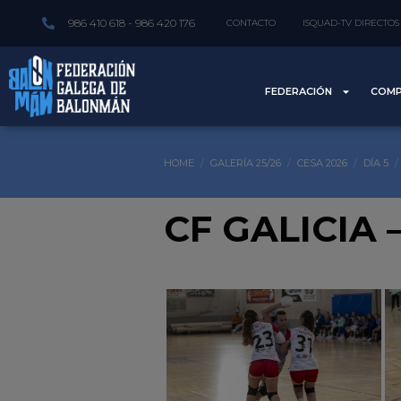
986 410 618 - 986 420 176
CONTACTO
ISQUAD-TV DIRECTOS
FEDERACIÓN
COMP
HOME
GALERÍA 25/26
CESA 2026
DÍA 5
CF GALICIA 