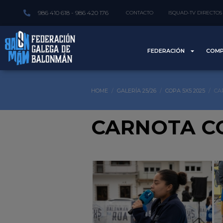
986 410 618 - 986 420 176
CONTACTO
ISQUAD-TV DIRECTOS
FEDERACIÓN
COMP
HOME
GALERÍA 25/26
COPA 5X5 2025
CA
CARNOTA CO