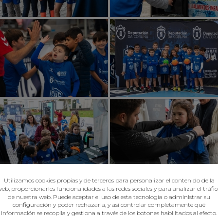
Utilizamos cookies propias y de terceros para personalizar el contenido de la
eb, proporcionarles funcionalidades a las redes sociales y para analizar el tráfi
de nuestra web. Puede aceptar el uso de esta tecnología o administrar su
configuración y poder rechazarla, y así controlar completamente qué
información se recopila y gestiona a través de los botones habilitados al efecto.