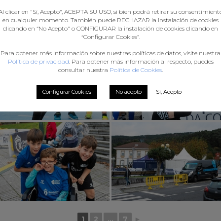
Al clicar en "Sí, Acepto", ACEPTA SU USO, si bien podrá retirar su consentimient
en cualquier momento. También puede RECHAZAR la instalación de cookies
clicando en “No Acepto" o CONFIGURAR la instalación de cookies clicando en
“Configurar Cookies”.
Para obtener más información sobre nuestras políticas de datos, visite nuestra
Política de privacidad
. Para obtener más información al respecto, puedes
consultar nuestra
Política de Cookies
.
Configurar Cookies
No acepto
Sí, Acepto
1
2
...
7
►