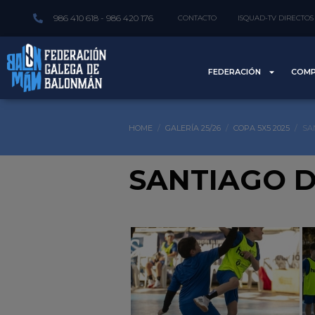
986 410 618 - 986 420 176
CONTACTO
ISQUAD-TV DIRECTOS
FEDERACIÓN
COMP
HOME
GALERÍA 25/26
COPA 5X5 2025
SA
SANTIAGO D