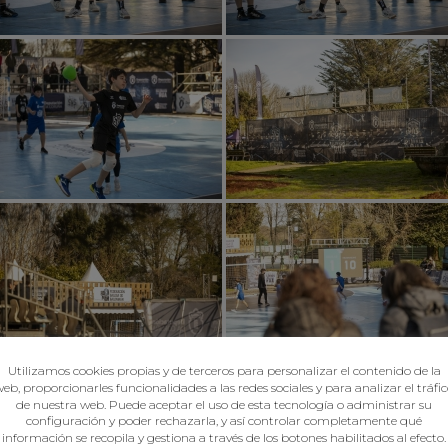
Utilizamos cookies propias y de terceros para personalizar el contenido de la
eb, proporcionarles funcionalidades a las redes sociales y para analizar el tráfi
de nuestra web. Puede aceptar el uso de esta tecnología o administrar su
configuración y poder rechazarla, y así controlar completamente qué
información se recopila y gestiona a través de los botones habilitados al efecto.