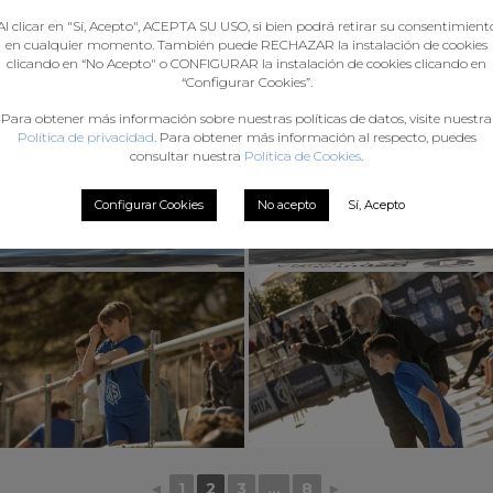
Al clicar en "Sí, Acepto", ACEPTA SU USO, si bien podrá retirar su consentimient
en cualquier momento. También puede RECHAZAR la instalación de cookies
clicando en “No Acepto" o CONFIGURAR la instalación de cookies clicando en
“Configurar Cookies”.
Para obtener más información sobre nuestras políticas de datos, visite nuestra
Política de privacidad
. Para obtener más información al respecto, puedes
consultar nuestra
Política de Cookies
.
Configurar Cookies
No acepto
Sí, Acepto
◄
1
2
3
...
8
►