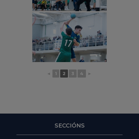
◄
1
2
3
4
►
SECCIÓNS