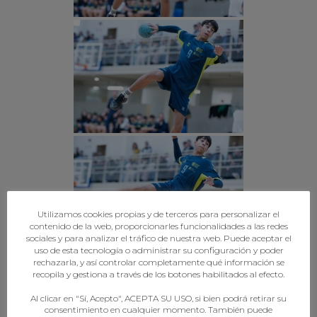
Utilizamos cookies propias y de terceros para personalizar el
contenido de la web, proporcionarles funcionalidades a las redes
sociales y para analizar el tráfico de nuestra web. Puede aceptar el
uso de esta tecnología o administrar su configuración y poder
rechazarla, y así controlar completamente qué información se
recopila y gestiona a través de los botones habilitados al efecto.
Al clicar en "Sí, Acepto", ACEPTA SU USO, si bien podrá retirar su
consentimiento en cualquier momento. También puede