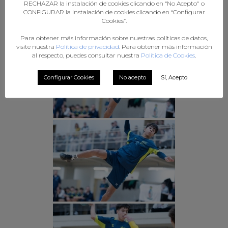
RECHAZAR la instalación de cookies clicando en “No Acepto" o
CONFIGURAR la instalación de cookies clicando en “Configurar
Cookies”.
Para obtener más información sobre nuestras políticas de datos,
visite nuestra
Política de privacidad
. Para obtener más información
al respecto, puedes consultar nuestra
Política de Cookies
.
Configurar Cookies
No acepto
Sí, Acepto