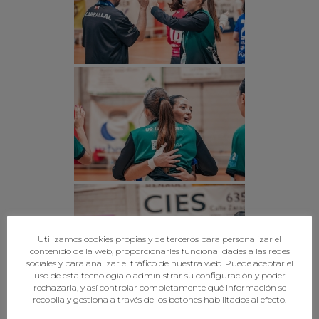
Utilizamos cookies propias y de terceros para personalizar el
contenido de la web, proporcionarles funcionalidades a las redes
sociales y para analizar el tráfico de nuestra web. Puede aceptar el
uso de esta tecnología o administrar su configuración y poder
rechazarla, y así controlar completamente qué información se
recopila y gestiona a través de los botones habilitados al efecto.