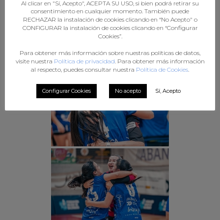
Al clicar en "Sí, Acepto", ACEPTA SU USO, si bien podrá retirar su
consentimiento en cualquier momento. También puede
RECHAZAR la instalación de cookies clicando en “No Acepto" o
CONFIGURAR la instalación de cookies clicando en “Configurar
Cookies”.
Para obtener más información sobre nuestras políticas de datos,
visite nuestra
Política de privacidad
. Para obtener más información
al respecto, puedes consultar nuestra
Política de Cookies
.
Configurar Cookies
No acepto
Sí, Acepto