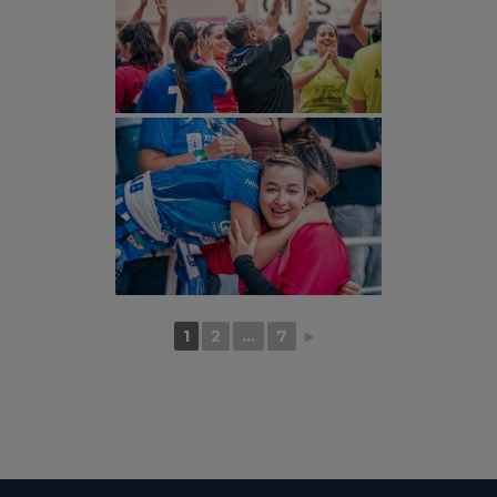
1
2
...
7
►