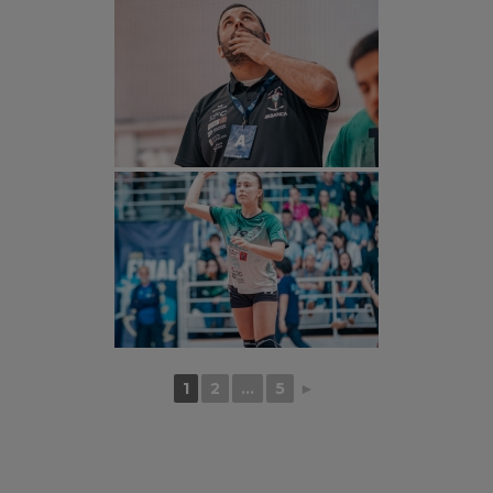
1
2
...
5
►