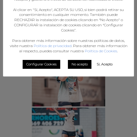
Al clicar en "Sí, Acepto", ACEPTA SU USO, si bien podrá retirar su
consentimiento en cualquier momento. También puede
RECHAZAR la instalación de cookies clicando en “No Acepto" o
CONFIGURAR la instalación de cookies clicando en “Configurar
Cookies”.
Para obtener más información sobre nuestras políticas de datos,
visite nuestra
Política de privacidad
. Para obtener más información
al respecto, puedes consultar nuestra
Política de Cookies
.
Configurar Cookies
No acepto
Sí, Acepto