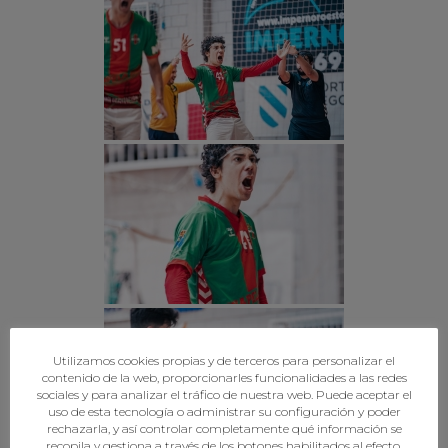
Utilizamos cookies propias y de terceros para personalizar el
contenido de la web, proporcionarles funcionalidades a las redes
sociales y para analizar el tráfico de nuestra web. Puede aceptar el
uso de esta tecnología o administrar su configuración y poder
rechazarla, y así controlar completamente qué información se
recopila y gestiona a través de los botones habilitados al efecto.