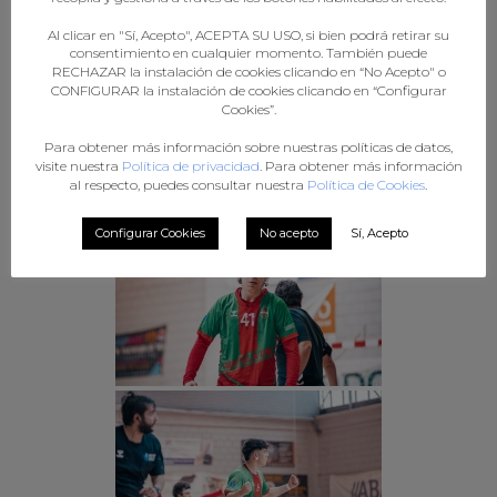
Al clicar en "Sí, Acepto", ACEPTA SU USO, si bien podrá retirar su
consentimiento en cualquier momento. También puede
RECHAZAR la instalación de cookies clicando en “No Acepto" o
CONFIGURAR la instalación de cookies clicando en “Configurar
Cookies”.
Para obtener más información sobre nuestras políticas de datos,
visite nuestra
Política de privacidad
. Para obtener más información
al respecto, puedes consultar nuestra
Política de Cookies
.
Configurar Cookies
No acepto
Sí, Acepto