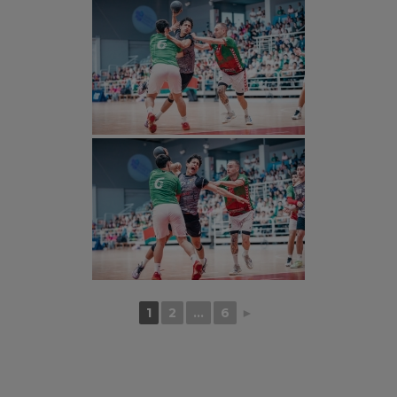
1
2
...
6
►