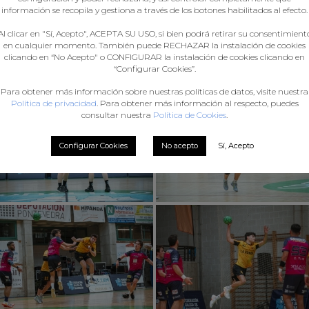
información se recopila y gestiona a través de los botones habilitados al efecto.
Al clicar en "Sí, Acepto", ACEPTA SU USO, si bien podrá retirar su consentimient
en cualquier momento. También puede RECHAZAR la instalación de cookies
clicando en “No Acepto" o CONFIGURAR la instalación de cookies clicando en
“Configurar Cookies”.
Para obtener más información sobre nuestras políticas de datos, visite nuestra
Política de privacidad
. Para obtener más información al respecto, puedes
consultar nuestra
Política de Cookies
.
Configurar Cookies
No acepto
Sí, Acepto