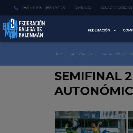
986 410 618 - 986 420 176
CONTACTO
ISQUAD-TV DIRECTOS
FEDERACIÓN
COMP
HOME
GALERÍA 25/26
FINAL 4 – 25/26
FI
SEMIFINAL 2
AUTONÓMICA