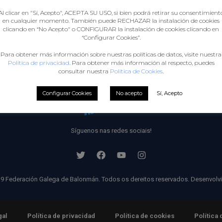
CLUBS
FAMILIAS E ASISTENTE
Al clicar en "Sí, Acepto", ACEPTA SU USO, si bien podrá retirar su consentimient
en cualquier momento. También puede RECHAZAR la instalación de cookies
clicando en “No Acepto" o CONFIGURAR la instalación de cookies clicando en
“Configurar Cookies”.
Para obtener más información sobre nuestras políticas de datos, visite nuestra
Política de privacidad
. Para obtener más información al respecto, puedes
consultar nuestra
Política de Cookies
.
Configurar Cookies
No acepto
Sí, Acepto
Síguenos nas redes sociais!
9 Federación Galega de Balonmán. Todos os dereitos reservados. Desenvolv
gal
Política de privacidad
Política de cookies
Política 