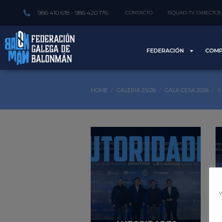
986 410 618 - 986 420 176
CONTACTO
ISQUAD-TV DIRECTOS
FEDERACIÓN
COMP
HOME
GALERÍA 25/26
GALA CESA 2026
P
w