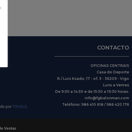
S
o
CONTACTO
OFICINAS CENTRAIS
Casa do Deporte
R./ Luis Ksado, 17 - of. 3 - 36209 - Vigo
Luns a Venres
De 9:30 a 14:30 e de 15:30 a 19:30 horas.
info@fgbalonman.com
Teléfono: 986 410 618 / 986 420 176
ido por
TOOOLS
.
de Ventas