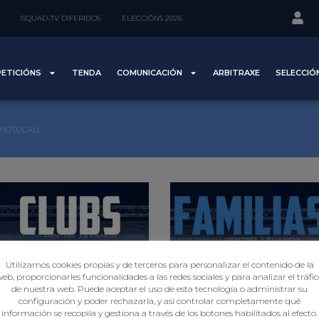
ISQUAD-TV DIFERIDOS
ELECCIÓNS 2026
ETICIÓNS
TENDA
COMUNICACIÓN
ARBITRAXE
SELECCIÓ
HOTOCALL
Utilizamos cookies propias y de terceros para personalizar el contenido de la
eb, proporcionarles funcionalidades a las redes sociales y para analizar el tráfi
de nuestra web. Puede aceptar el uso de esta tecnología o administrar su
configuración y poder rechazarla, y así controlar completamente qué
información se recopila y gestiona a través de los botones habilitados al efecto.