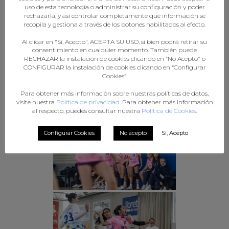
uso de esta tecnología o administrar su configuración y poder
rechazarla, y así controlar completamente qué información se
recopila y gestiona a través de los botones habilitados al efecto.
Al clicar en "Sí, Acepto", ACEPTA SU USO, si bien podrá retirar su
consentimiento en cualquier momento. También puede
RECHAZAR la instalación de cookies clicando en “No Acepto" o
CONFIGURAR la instalación de cookies clicando en “Configurar
Cookies”.
Para obtener más información sobre nuestras políticas de datos,
visite nuestra
Política de privacidad
. Para obtener más información
al respecto, puedes consultar nuestra
Política de Cookies
.
Configurar Cookies
No acepto
Sí, Acepto