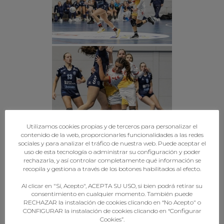
Utilizamos cookies propias y de terceros para personalizar el
contenido de la web, proporcionarles funcionalidades a las redes
sociales y para analizar el tráfico de nuestra web. Puede aceptar el
uso de esta tecnología o administrar su configuración y poder
rechazarla, y así controlar completamente qué información se
recopila y gestiona a través de los botones habilitados al efecto.
Al clicar en "Sí, Acepto", ACEPTA SU USO, si bien podrá retirar su
consentimiento en cualquier momento. También puede
RECHAZAR la instalación de cookies clicando en “No Acepto" o
CONFIGURAR la instalación de cookies clicando en “Configurar
Cookies”.