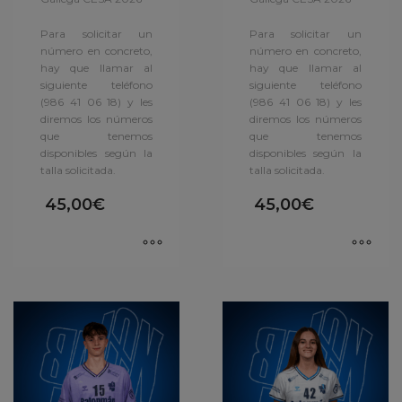
Para solicitar un
Para solicitar un
número en concreto,
número en concreto,
hay que llamar al
hay que llamar al
siguiente teléfono
siguiente teléfono
(986 41 06 18) y les
(986 41 06 18) y les
diremos los números
diremos los números
que tenemos
que tenemos
disponibles según la
disponibles según la
talla solicitada.
talla solicitada.
45,00
€
45,00
€