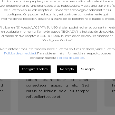
Utilizamos cookies propias y de terceros para personalizar el contenido de la
eb, proporcionarles funcionalidades a las redes sociales y para analizar el tráfi
de nuestra web. Puede aceptar el uso de esta tecnología o administrar su
G A FULL RANGE OF SERVICES 
configuración y poder rechazarla, y así controlar completamente qué
información se recopila y gestiona a través de los botones habilitados al efecto.
CONSTRUCTION INDUSTRY.
Al clicar en "Sí, Acepto", ACEPTA SU USO, si bien podrá retirar su consentimient
en cualquier momento. También puede RECHAZAR la instalación de cookies
clicando en “No Acepto" o CONFIGURAR la instalación de cookies clicando en
“Configurar Cookies”.
Para obtener más información sobre nuestras políticas de datos, visite nuestra
Política de privacidad
. Para obtener más información al respecto, puedes
consultar nuestra
Política de Cookies
.
SPECIALIZATIONS
Configurar Cookies
No acepto
Sí, Acepto
t,
Lorem ipsum dolor sit amet,
W
ed
consectetur adipiscing elit. Sed
h
or
cursus sollicitudin odio, eu tempor
r
velit pellentesque et.