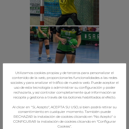
Utilizamos cookies propias y de terceros para personalizar el
contenido de la web, proporcionarles funcionalidades a las redes
sociales y para analizar el tráfico de nuestra web. Puede aceptar el
uso de esta tecnología o administrar su configuración y poder
rechazarla, y así controlar completamente qué información se
recopila y gestiona a través de los botones habilitados al efecto.
Al clicar en "Sí, Acepto", ACEPTA SU USO, si bien podrá retirar su
consentimiento en cualquier momento. También puede
RECHAZAR la instalación de cookies clicando en “No Acepto" o
CONFIGURAR la instalación de cookies clicando en “Configurar
Cookies”.