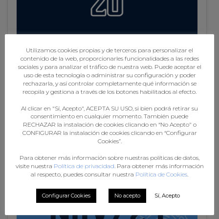
Utilizamos cookies propias y de terceros para personalizar el
contenido de la web, proporcionarles funcionalidades a las redes
sociales y para analizar el tráfico de nuestra web. Puede aceptar el
uso de esta tecnología o administrar su configuración y poder
rechazarla, y así controlar completamente qué información se
20/10/24 SELECCIÓN CADETE FEMININA 2025
recopila y gestiona a través de los botones habilitados al efecto.
Al clicar en "Sí, Acepto", ACEPTA SU USO, si bien podrá retirar su
consentimiento en cualquier momento. También puede
RECHAZAR la instalación de cookies clicando en “No Acepto" o
CONFIGURAR la instalación de cookies clicando en “Configurar
Cookies”.
Para obtener más información sobre nuestras políticas de datos,
visite nuestra
Política de privacidad
. Para obtener más información
al respecto, puedes consultar nuestra
Política de Cookies
.
Configurar Cookies
No acepto
Sí, Acepto