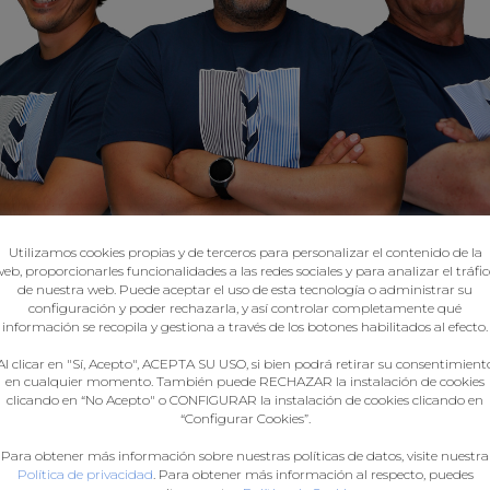
Utilizamos cookies propias y de terceros para personalizar el contenido de la
eb, proporcionarles funcionalidades a las redes sociales y para analizar el tráfi
de nuestra web. Puede aceptar el uso de esta tecnología o administrar su
configuración y poder rechazarla, y así controlar completamente qué
información se recopila y gestiona a través de los botones habilitados al efecto.
Al clicar en "Sí, Acepto", ACEPTA SU USO, si bien podrá retirar su consentimient
en cualquier momento. También puede RECHAZAR la instalación de cookies
clicando en “No Acepto" o CONFIGURAR la instalación de cookies clicando en
“Configurar Cookies”.
Para obtener más información sobre nuestras políticas de datos, visite nuestra
Política de privacidad
. Para obtener más información al respecto, puedes