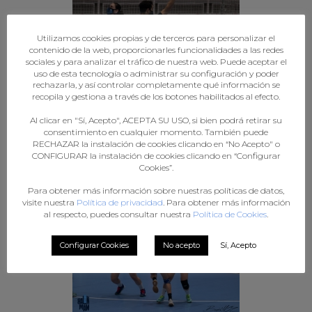
Utilizamos cookies propias y de terceros para personalizar el
contenido de la web, proporcionarles funcionalidades a las redes
sociales y para analizar el tráfico de nuestra web. Puede aceptar el
uso de esta tecnología o administrar su configuración y poder
rechazarla, y así controlar completamente qué información se
recopila y gestiona a través de los botones habilitados al efecto.
Al clicar en "Sí, Acepto", ACEPTA SU USO, si bien podrá retirar su
consentimiento en cualquier momento. También puede
RECHAZAR la instalación de cookies clicando en “No Acepto" o
CONFIGURAR la instalación de cookies clicando en “Configurar
Cookies”.
Para obtener más información sobre nuestras políticas de datos,
visite nuestra
Política de privacidad
. Para obtener más información
al respecto, puedes consultar nuestra
Política de Cookies
.
Configurar Cookies
No acepto
Sí, Acepto