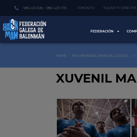
986 410 618 - 986 420 176
CONTACTO
ISQUAD-TV DIRECTOS
FEDERACIÓN
COMP
HOME
XXX MEMORIAL MANUEL LUACES
X
XUVENIL MA