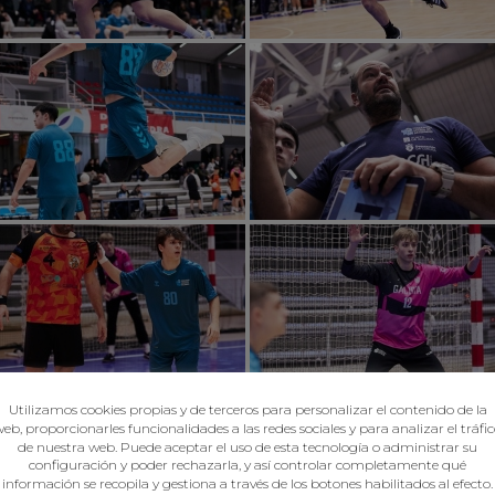
Utilizamos cookies propias y de terceros para personalizar el contenido de la
eb, proporcionarles funcionalidades a las redes sociales y para analizar el tráfi
de nuestra web. Puede aceptar el uso de esta tecnología o administrar su
configuración y poder rechazarla, y así controlar completamente qué
información se recopila y gestiona a través de los botones habilitados al efecto.