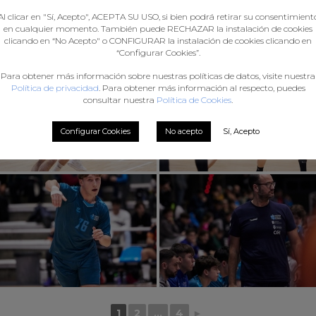
Al clicar en "Sí, Acepto", ACEPTA SU USO, si bien podrá retirar su consentimient
en cualquier momento. También puede RECHAZAR la instalación de cookies
clicando en “No Acepto" o CONFIGURAR la instalación de cookies clicando en
“Configurar Cookies”.
Para obtener más información sobre nuestras políticas de datos, visite nuestra
Política de privacidad
. Para obtener más información al respecto, puedes
consultar nuestra
Política de Cookies
.
Configurar Cookies
No acepto
Sí, Acepto
1
2
...
4
►