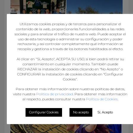
Utilizamos cookies propias y de terceros para personalizar el
contenido de la web, proporcionarles funcionalidades a las redes
sociales y para analizar el tráfico de nuestra web. Puede aceptar el
uso de esta tecnología o administrar su configuración y poder
rechazarla, y así controlar completamente qué información se
recopila y gestiona a través de los botones habilitados al efecto.
Al clicar en "Sí, Acepto", ACEPTA SU USO, si bien podrá retirar su
consentimiento en cualquier momento. También puede
RECHAZAR la instalación de cookies clicando en “No Acepto" o
CONFIGURAR la instalación de cookies clicando en “Configurar
Cookies”.
Para obtener más información sobre nuestras políticas de datos,
visite nuestra
Política de privacidad
. Para obtener más información
al respecto, puedes consultar nuestra
Política de Cookies
.
Configurar Cookies
No acepto
Sí, Acepto