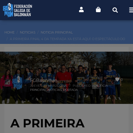
HOME
NOTICIAS
NOTICIA PRINCIPAL
A PRIMEIRA FINAL 4 DA TEMPADA XA ESTÁ AQUÍ: O ESPECTÁCULO DO
BALONMÁN XUVENIL CHEGA AO PAVILLÓN DE LOUREIRO EN VIGO
0
FGBalonmán
JUEVES, 27 MARZO 2025
/
PUBLISHED IN
NOTICIA
PRINCIPAL
,
NOTICIAS
,
PORTADA
A PRIMEIRA