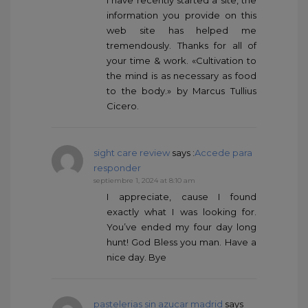
information you provide on this
web site has helped me
tremendously. Thanks for all of
your time & work. «Cultivation to
the mind is as necessary as food
to the body.» by Marcus Tullius
Cicero.
sight care review
says :
Accede para
responder
septiembre 1, 2024 at 8:10 am
I appreciate, cause I found
exactly what I was looking for.
You’ve ended my four day long
hunt! God Bless you man. Have a
nice day. Bye
pastelerias sin azucar madrid
says