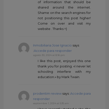
of information that should be
shared around the internet.
Shame on the search engines for
not positioning this post higher!
Come on over and visit my
website . Thanks =)
Inmobiliaria Jose Ignacio
says
:
Accede para responder
agosto 30, 2024 at 8:16 pm
I like this post, enjoyed this one
thank you for posting. «I never let
schooling interfere with my
education.» by Mark Twain.
prodentim review
says :
Accede para
responder
septiembre 1, 2024 at 5:35 am
I have recently started a site, the