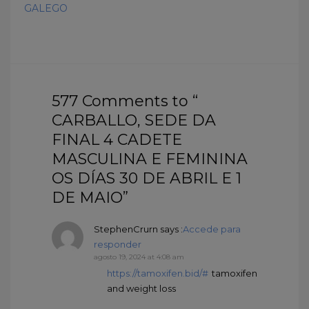
GALEGO
577 Comments to “
CARBALLO, SEDE DA
FINAL 4 CADETE
MASCULINA E FEMININA
OS DÍAS 30 DE ABRIL E 1
DE MAIO”
StephenCrurn
says :
Accede para
responder
agosto 19, 2024 at 4:08 am
https://tamoxifen.bid/#
tamoxifen
and weight loss