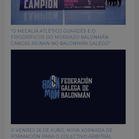
“O MECALIA ATLÉTICO GUARDÉS E O
FRIGORÍFICOS DO MORRAZO BALONMÁN
CANGAS REINAN NO BALONMÁN GALEGO”
O VENRES 26 DE XUÑO, NOVA XORNADA DE
FORMACIÓN PARA O COLECTIVO ARBITRAL