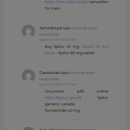
https://tamoxifen.bid/#
tamoxifen
for men
JamesRoyal
says :
Accede para
responder
agosto 19, 2024 at 5:10 pm
buy lipitor 10 mg:
Lipitor 10 mg
price
– lipitor 80 mg tablet
Danielwab
says :
Accede para
responder
agosto 19, 2024 at 7:16 pm
п»їcytotec pills online
https://lipitor.guru/#
lipitor
generic canada
furosemide 40 mg
JamesRoyal
says :
Accede para