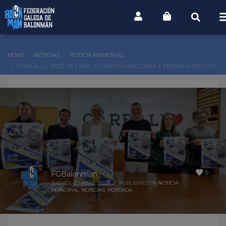
HOME
NOTICIAS
NOTICIA PRINCIPAL
CARBALLO, SEDE DA FINAL 4 CADETE MASCULINA E FEMININA OS DÍAS
30 DE ABRIL E 1 DE MAIO
0
FGBalonmán
JUEVES, 27 ABRIL 2023
/
PUBLISHED IN
NOTICIA
PRINCIPAL
,
NOTICIAS
,
PORTADA