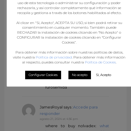
uso de esta tecnología o administrar su configuración y poder
rechazarla, y así controlar completamente qué información se
recopila y gestiona a través de los botones habilitados al efecto.
JamesRoyal
says :
Accede para
Al clicar en "Sí, Acepto", ACEPTA SU USO, si bien podrá retirar su
responder
consentimiento en cualquier momento. También puede
agosto 20, 2024 at 11:33 pm
RECHAZAR la instalación de cookies clicando en “No Acepto" o
buy cytotec in usa:
cytotec best
CONFIGURAR la instalación de cookies clicando en “Configurar
price
– buy cytotec in usa
Cookies”.
Para obtener más información sobre nuestras políticas de datos,
visite nuestra
Política de privacidad
. Para obtener más información
JamesRoyal
says :
Accede para
al respecto, puedes consultar nuestra
Política de Cookies
.
responder
agosto 21, 2024 at 8:13 am
Configurar Cookies
No acepto
Sí, Acepto
lasix furosemide:
cheap lasix
–
furosemida
JamesRoyal
says :
Accede para
responder
agosto 21, 2024 at 4:36 pm
where to buy nolvadex:
what