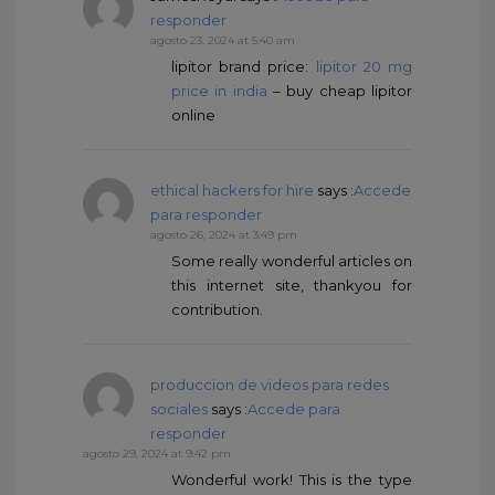
responder
agosto 23, 2024 at 5:40 am
lipitor brand price:
lipitor 20 mg
price in india
– buy cheap lipitor
online
ethical hackers for hire
says :
Accede
para responder
agosto 26, 2024 at 3:49 pm
Some really wonderful articles on
this internet site, thankyou for
contribution.
produccion de videos para redes
sociales
says :
Accede para
responder
agosto 29, 2024 at 9:42 pm
Wonderful work! This is the type