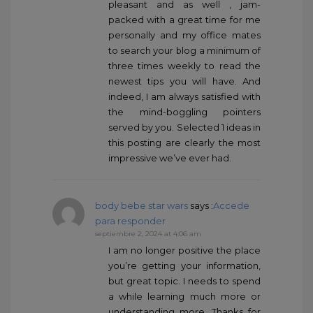
pleasant and as well , jam-
packed with a great time for me
personally and my office mates
to search your blog a minimum of
three times weekly to read the
newest tips you will have. And
indeed, I am always satisfied with
the mind-boggling pointers
served by you. Selected 1 ideas in
this posting are clearly the most
impressive we’ve ever had.
body bebe star wars
says :
Accede
para responder
septiembre 2, 2024 at 4:06 am
I am no longer positive the place
you’re getting your information,
but great topic. I needs to spend
a while learning much more or
understanding more. Thanks for