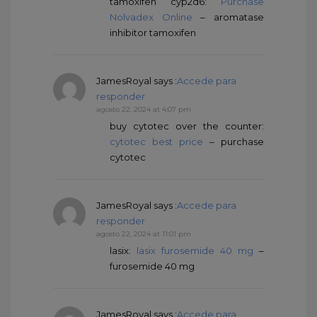
tamoxifen cyp2d6:
Purchase
Nolvadex Online
– aromatase
inhibitor tamoxifen
JamesRoyal
says :
Accede para
responder
agosto 22, 2024 at 4:07 pm
buy cytotec over the counter:
cytotec best price
– purchase
cytotec
JamesRoyal
says :
Accede para
responder
agosto 22, 2024 at 11:01 pm
lasix:
lasix furosemide 40 mg
–
furosemide 40 mg
JamesRoyal
says :
Accede para