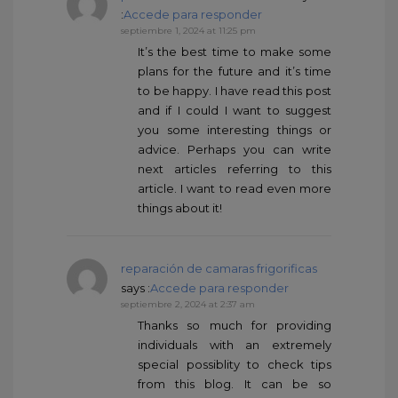
:
Accede para responder
septiembre 1, 2024 at 11:25 pm
It’s the best time to make some
plans for the future and it’s time
to be happy. I have read this post
and if I could I want to suggest
you some interesting things or
advice. Perhaps you can write
next articles referring to this
article. I want to read even more
things about it!
reparación de camaras frigorificas
says :
Accede para responder
septiembre 2, 2024 at 2:37 am
Thanks so much for providing
individuals with an extremely
special possiblity to check tips
from this blog. It can be so