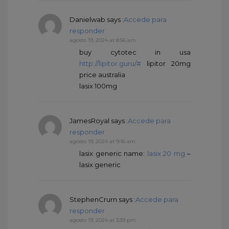
Danielwab
says :
Accede para
responder
agosto 19, 2024 at 8:56 am
buy cytotec in usa
http://lipitor.guru/#
lipitor 20mg
price australia
lasix 100mg
JamesRoyal
says :
Accede para
responder
agosto 19, 2024 at 9:16 am
lasix generic name:
lasix 20 mg
–
lasix generic
StephenCrurn
says :
Accede para
responder
agosto 19, 2024 at 3:39 pm