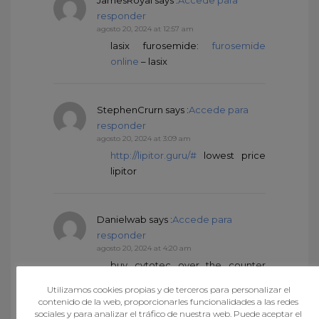
responder
agosto 20, 2024 at 12:57 am
lasix furosemide:
furosemide
online
– lasix
StephenCrurn
says :
Accede para
responder
agosto 20, 2024 at 3:09 am
http://lipitor.guru/#
lowest price
lipitor
Danielwab
says :
Accede para
responder
agosto 20, 2024 at 4:20 am
buy cytotec over the counter
https://lisinopril.guru/#
rx drug
Utilizamos cookies propias y de terceros para personalizar el
lisinopril
contenido de la web, proporcionarles funcionalidades a las redes
lasix uses
sociales y para analizar el tráfico de nuestra web. Puede aceptar el