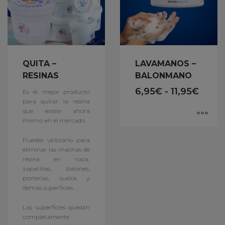
QUITA –
LAVAMANOS –
RESINAS
BALONMANO
6,95
€
-
11,95
€
Es el mejor producto
para quitar la resina
que existe ahora
mismo en el mercado.
Puedes utilizarlo para
eliminar las machas de
resina en ropa,
zapatillas, balones,
porterías, suelos y
demás superficies…
Las superficies quedan
completamente