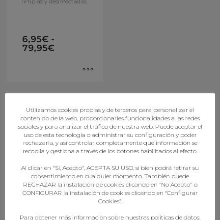
limpias y desinfectadas.
6,95
€
-
79,95
€
Utilizamos cookies propias y de terceros para personalizar el
contenido de la web, proporcionarles funcionalidades a las redes
sociales y para analizar el tráfico de nuestra web. Puede aceptar el
uso de esta tecnología o administrar su configuración y poder
FORMACIÓN
rechazarla, y así controlar completamente qué información se
recopila y gestiona a través de los botones habilitados al efecto.
Al clicar en "Sí, Acepto", ACEPTA SU USO, si bien podrá retirar su
Canle de formación
consentimiento en cualquier momento. También puede
+ Formación
RECHAZAR la instalación de cookies clicando en “No Acepto" o
Plataforma de Formación
CONFIGURAR la instalación de cookies clicando en “Configurar
Desafíos de Coñecemento
Cookies”.
Desafío de Minibalonmán
Reto de arbitraxe
Para obtener más información sobre nuestras políticas de datos,