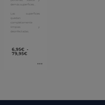
demás superficies…
Las superficies
quedan
completamente
limpias y
desinfectadas.
6,95
€
-
79,95
€