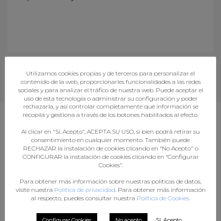
Utilizamos cookies propias y de terceros para personalizar el
contenido de la web, proporcionarles funcionalidades a las redes
sociales y para analizar el tráfico de nuestra web. Puede aceptar el
uso de esta tecnología o administrar su configuración y poder
rechazarla, y así controlar completamente qué información se
recopila y gestiona a través de los botones habilitados al efecto.
Al clicar en "Sí, Acepto", ACEPTA SU USO, si bien podrá retirar su
consentimiento en cualquier momento. También puede
RECHAZAR la instalación de cookies clicando en “No Acepto" o
TAMBIÉN TE
CONFIGURAR la instalación de cookies clicando en “Configurar
RECOMENDAMOS…
Cookies”.
Para obtener más información sobre nuestras políticas de datos,
visite nuestra
Política de privacidad
. Para obtener más información
al respecto, puedes consultar nuestra
Política de Cookies
.
Configurar Cookies
No acepto
Sí, Acepto