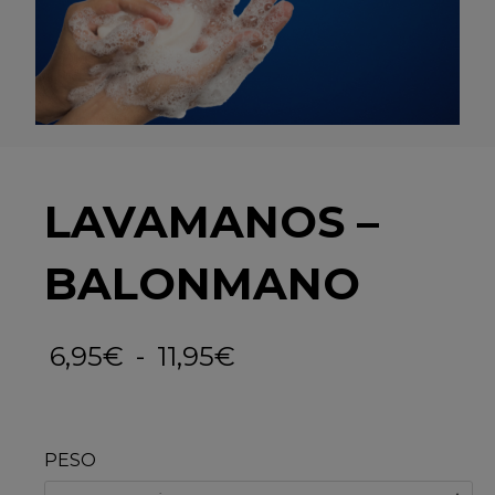
LAVAMANOS –
BALONMANO
6,95
€
-
11,95
€
PESO