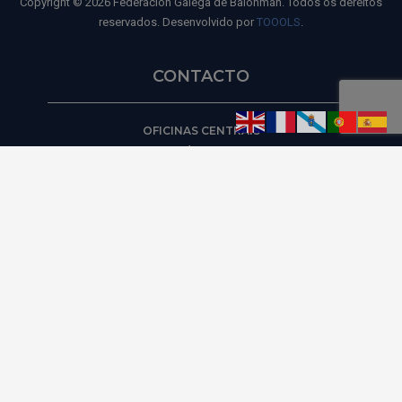
Copyright © 2026 Federación Galega de Balonmán. Todos os dereitos
reservados. Desenvolvido por
TOOOLS
.
CONTACTO
OFICINAS CENTRAIS
Casa do Deporte
R./ Luis Ksado, 17 - of. 3 - 36209 - Vigo
Luns a Venres
De 9:30 a 14:30 e de 15:30 a 19:30 horas.
info@fgbalonman.com
Teléfono: 986 410 618 / 986 420 176
Aviso legal
Política de privacidad
Política de cookies
Política de Ventas