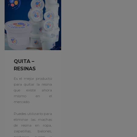
QUITA –
RESINAS
Es el mejor producto
para quitar la resina
que existe ahora
mismo en el
mercado.
Puedes utilizarlo para
eliminar las machas
de resina en ropa,
zapatillas, balones,
porterías, suelos y