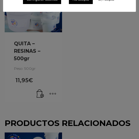
QUITA –
RESINAS –
500gr
Peso: 500gr
11,95
€
PRODUCTOS RELACIONADOS