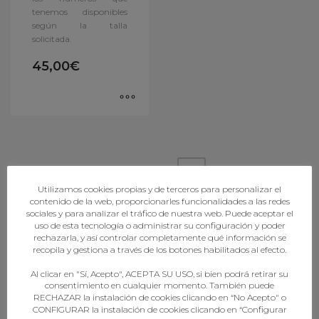
tenemos disponibles
según la talla
solicitada.
45,00
€
1
2
Utilizamos cookies propias y de terceros para personalizar el
contenido de la web, proporcionarles funcionalidades a las redes
sociales y para analizar el tráfico de nuestra web. Puede aceptar el
uso de esta tecnología o administrar su configuración y poder
rechazarla, y así controlar completamente qué información se
recopila y gestiona a través de los botones habilitados al efecto.
FORMACIÓN
Al clicar en "Sí, Acepto", ACEPTA SU USO, si bien podrá retirar su
consentimiento en cualquier momento. También puede
RECHAZAR la instalación de cookies clicando en “No Acepto" o
CONFIGURAR la instalación de cookies clicando en “Configurar
Canle de formación