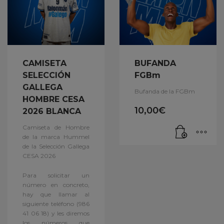
CAMISETA
BUFANDA
SELECCIÓN
FGBm
GALLEGA
Bufanda de la FGBm
HOMBRE CESA
10,00
€
2026 BLANCA
Camiseta de Hombre
de la marca Hummel
de la Selección Gallega
CESA 2026
Para solicitar un
número en concreto,
hay que llamar al
siguiente teléfono (986
41 06 18) y les diremos
los números que