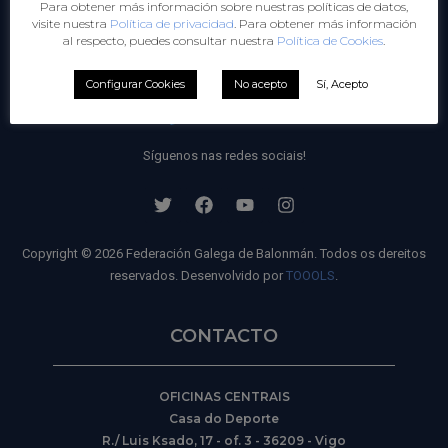
Para obtener más información sobre nuestras políticas de datos,
FORMACIÓN
visite nuestra
Política de privacidad
. Para obtener más información
al respecto, puedes consultar nuestra
Política de Cookies
.
Configurar Cookies
No acepto
Sí, Acepto
Síguenos nas redes sociais!
Copyright © 2026 Federación Galega de Balonmán. Todos os dereitos
reservados. Desenvolvido por
TOOOLS
.
CONTACTO
OFICINAS CENTRAIS
Casa do Deporte
R./ Luis Ksado, 17 - of. 3 - 36209 - Vigo